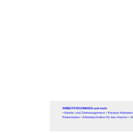
ARBEITSTECHNIKEN und mehr
▪
Arbeits- und Zeitmanagement
▪
Kreative Arbeitste
Präsentation
▪
Arbeitstechniken für das Internet
▪
S