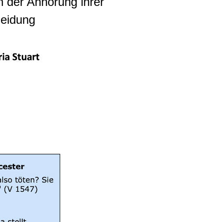
 der Anhörung ihrer
heidung