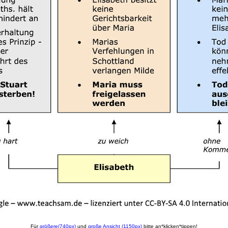
Für
größere(740px)
und
große Ansicht (1150px)
bitte an*klicken*tippen!