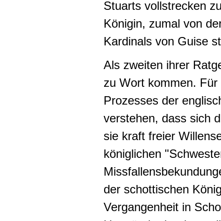
Stuarts vollstrecken z
Königin, zumal von de
Kardinals von Guise s
Als zweiten ihrer Ratg
zu Wort kommen. Für ih
Prozesses der englisch
verstehen, dass sich 
sie kraft freier Willen
königlichen "Schwester
Missfallensbekundungen
der schottischen Köni
Vergangenheit in Scho