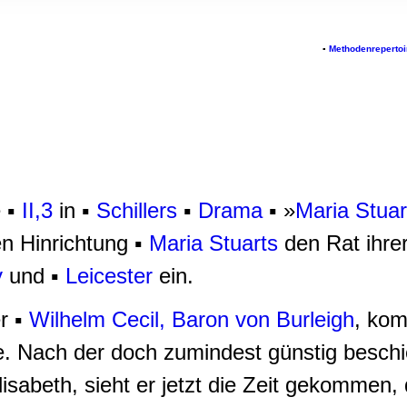
rwendung unserer Website an unsere Partner für soziale Medien
re Partner führen diese Informationen möglicherweise mit weite
▪
Methodenrepertoi
ereitgestellt haben oder die sie im Rahmen Ihrer Nutzung der D
e ▪
II,3
in ▪
Schillers
▪
Drama
▪ »
Maria Stuar
n Hinrichtung ▪
Maria Stuarts
den Rat ihrer
y
und ▪
Leicester
ein.
r ▪
Wilhelm Cecil, Baron von Burleigh
, kom
. Nach der doch zumindest günstig besch
sabeth, sieht er jetzt die Zeit gekommen, 