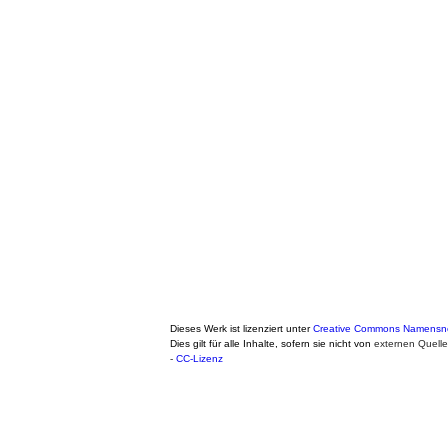
Dieses Werk ist lizenziert unter
Creative Commons Namensnen
Dies gilt für alle Inhalte, sofern sie nicht von
externen Quell
-
CC-Lizenz