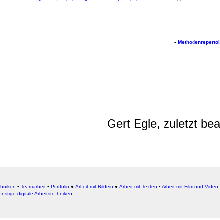
▪
Methodenrepertoi
Gert Egle, zuletzt be
chniken
▪
Teamarbeit
▪
Portfolio
●
Arbeit mit Bildern
●
Arbeit
mit Texten
▪
Arbeit mit Film und Video
onstige digitale Arbeitstechniken