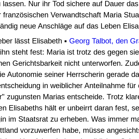
u lassen. Nur ihr Tod sichere auf Dauer da
r französischen Verwandtschaft Maria Stua
tändig neue Anschläge auf das Leben Elis
eber lässt Elisabeth ▪
Georg Talbot, den G
n steht fest: Maria ist trotz des gegen si
en Gerichtsbarkeit nicht unterworfen. Zud
die Autonomie seiner Herrscherin gerade d
sentscheidung in weiblicher Anteilnahme für
" zugunsten Marias entscheide. Trotz klar
 Elisabeths hält er unbeirrt daran fest, s
gin im Staatsrat zu erheben. Was immer man
ttland vorzuwerfen habe, müsse angesicht