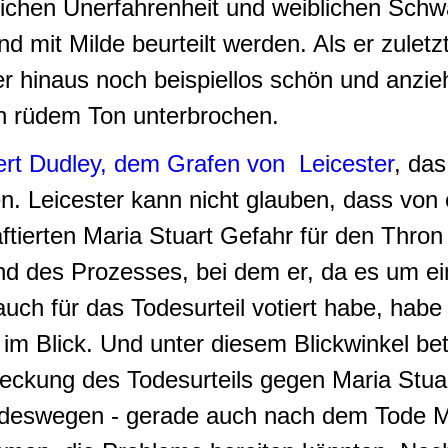
chen Unerfahrenheit und weiblichen Schw
d mit Milde beurteilt werden. Als er zuletz
er hinaus noch beispiellos schön und anzi
in rüdem Ton unterbrochen.
rt Dudley, dem Grafen von Leicester
,
das
n. Leicester kann nicht glauben, dass von
ftierten Maria Stuart Gefahr für den Thro
end des Prozesses, bei dem er, da es um e
uch für das Todesurteil votiert habe, habe 
im Blick. Und unter diesem Blickwinkel betr
reckung des Todesurteils gegen Maria Stua
 deswegen - gerade auch nach dem Tode M