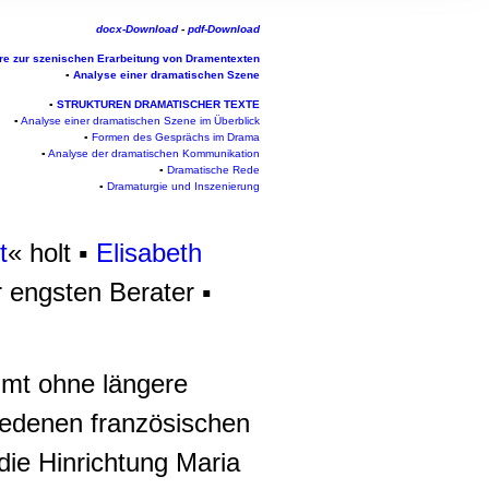
, Werbung
docx-Download
-
pdf-Download
ren Daten
re zur szenischen Erarbeitung von Dramentexten
ienste
▪
Analyse einer dramatischen Szene
▪
STRUKTUREN DRAMATISCHER TEXTE
▪
Analyse einer dramatischen Szene im Überblick
▪
Formen des Gesprächs im Drama
▪
Analyse der dramatischen Kommunikation
▪
Dramatische Rede
▪
Dramaturgie und Inszenierung
t
« holt ▪
Elisabeth
 engsten Berater ▪
mt ohne längere
iedenen französischen
die Hinrichtung Maria