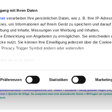
che:
gang mit Ihren Daten
h
-
Geschichte
-
Politik
-
Pädagogik
-
Psych
ner
verarbeiten Ihre persönlichen Daten, wie z. B. Ihre IP-Adress
ies, um Informationen auf Ihrem Gerät zu speichern und darauf
daktik
-
Projekte
-
So navigiert man auf 
rbung und Inhalte, Messungen von Werbung und Inhalten,
chSam
-
teachSam braucht Werbung
e Entwicklung von Angeboten zu ermöglichen. Sie entscheiden 
ke nutzt. Sie können Ihre Einwilligung jederzeit über die Cookie
s Privacy Trigger Symbol ändern oder widerrufen
nalyse - II,3
m die Vollstreckung des Todesurte
den wir auch gerne:
 Ihre geografische Lage erfassen, welche bis auf einige Meter g
toren
●
FRIEDRICH SCHILLER
▪
Biographie
▪
Werke
●
Dramatische Werke
▪
Die Räuber
●
MARIA
tives Scannen nach bestimmten Merkmalen (Fingerprinting) identi
Präferenzen
Statistiken
Marketin
ichte
▪
Historischer Hintergrund
▪
Stoffgeschichte
▪
Aufbau und Komposition
●
HANDLUNGSVERL
▪
1. Akt
●
ZWEITER AKT
▪
Szenenüberblick
▪
II,1
▪
II,2
●
II,3
- STAATSRATSSZENE
▪
Text II,3
 wie Ihre persönlichen Daten verarbeitet werden, und legen Sie 
 Todesurteils
◄
]
▪
Bausteine
▪
II,4
▪
II,5
▪
II,6
▪
II,7
▪
II,8
▪
II,9
▪
3. Akt
▪
4. Akt
▪
5. Akt
▪
Szenenb
 Einzelheiten
fest.
rpretationsansätze
▪
Aufführungsberichte und - kritiken
▪
Bausteine
▪
Häufig gestellte Fragen (FA
ernet
●
Quickie für Eilige: So analysiert man eine dramatische Szene
●
W-Fragen zur syste
tsch
 Inhalte und Anzeigen zu personalisieren, Funktionen für sozia
e Zugriffe auf unsere Website zu analysieren. Außerdem geben w