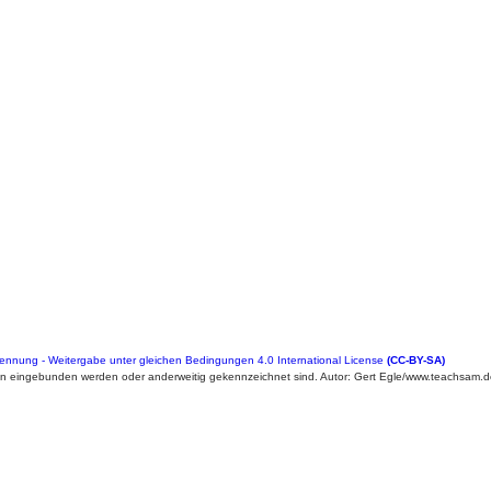
nung - Weitergabe unter gleichen Bedingungen 4.0 International License
(CC-BY-SA)
en eingebunden werden oder anderweitig gekennzeichnet sind. Autor: Gert Egle/www.teachsam.