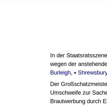
Informationen zu Ihrer Ve
und Analysen weiter. Unse
zusammen, die Sie ihnen b
gesammelt haben.
In der Staatsratsszen
wegen der anstehende
Burleigh
, ▪
Shrewsbur
Der Großschatzmeiste
Umschweife zur Sache
Brautwerbung durch Eli