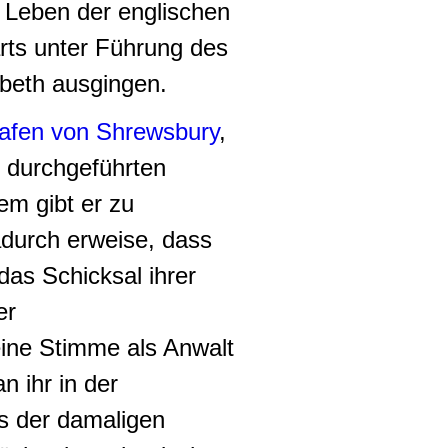
s Leben der englischen
rts unter Führung des
abeth ausgingen.
rafen von Shrewsbury
,
e durchgeführten
em gibt er zu
adurch erweise, dass
 das Schicksal ihrer
er
eine Stimme als Anwalt
 ihr in der
s der damaligen