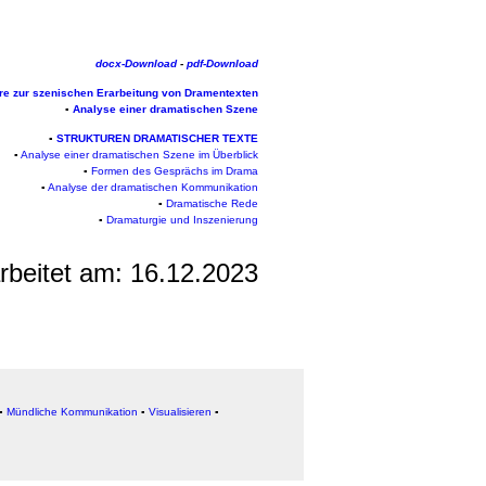
docx-Download
-
pdf-Download
re zur szenischen Erarbeitung von Dramentexten
▪
Analyse einer dramatischen Szene
▪
STRUKTUREN DRAMATISCHER TEXTE
▪
Analyse einer dramatischen Szene im Überblick
▪
Formen des Gesprächs im Drama
▪
Analyse der dramatischen Kommunikation
▪
Dramatische Rede
▪
Dramaturgie und Inszenierung
arbeitet am:
16.12.2023
▪
Mündliche Kommunikation
▪
Visualisieren
▪