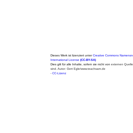
Dieses Werk ist lizenziert unter
Creative Commons Namensne
International License
(CC-BY-SA)
Dies gilt für alle Inhalte, sofern sie nicht von
externen Quell
sind. Autor: Gert Egle/www.teachsam.de
-
CC-Lizenz