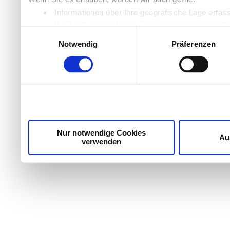
Informationen über Ihre geografische Lage erfas
Ihr Gerät durch aktives Scannen nach bestimmten
Einwilligungsauswahl
Erfahren Sie mehr darüber, wie Ihre persönlichen Daten
Notwendig
Präferenzen
Einzelheiten
fest.
Wir verwenden Cookies, um Inhalte und Anzeigen zu per
die Zugriffe auf unsere Website zu analysieren. Außer
unsere Partner für soziale Medien, Werbung und Analyse
möglicherweise mit weiteren Daten zusammen, die Sie ih
Dienste gesammelt haben.
Nur notwendige Cookies
Au
verwenden