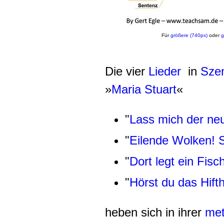
Für
größere (740px)
oder
g
Die vier
Lieder
in
Szen
»
Maria Stuart
«
"
Lass mich der neu
"
Eilende Wolken! S
"
Dort legt ein Fis
"
Hörst du das Hift
heben sich in ihrer
met