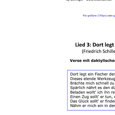
Für
größere (740px)
oder
g