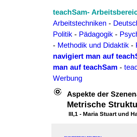
teachSam- Arbeitsberei
Arbeitstechniken
-
Deutsc
Politik
-
Pädagogik
-
Psyc
-
Methodik und Didaktik
-
navigiert man auf teac
man auf teachSam
-
tea
Werbung
Aspekte der Szenenan
Metrische Struktu
III,1 - Maria Stuart und