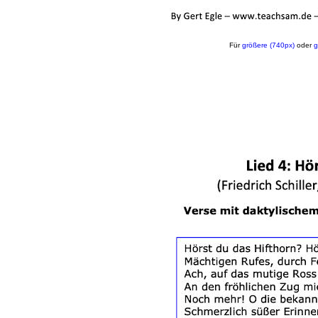
Für
größere (740px)
oder
g