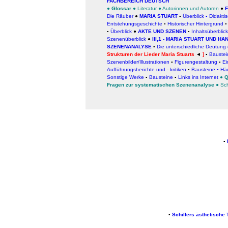
FACHBEREICH DEUTSCH
●
Glossar
●
Literatur
●
Autorinnen und Autoren
●
F
Die Räuber
●
MARIA STUART
▪
Überblick
▪
Didakti
Entstehungsgeschichte
▪
Historischer Hintergrund
▪
Überblick
●
AKTE UND SZENEN
▪
Inhaltsüberblick
Szenenüberblick
●
III,1 - MARIA STUART UND H
SZENENANALYSE
▪
Die unterschiedliche Deutung
Strukturen der Lieder Maria Stuarts
◄
]
▪
Baustei
Szenenbilder/Illustrationen
▪
Figurengestaltung
▪
Ei
Aufführungsberichte und - kritiken
▪
Bausteine
▪
Häu
Sonstige Werke
▪
Bausteine
▪
Links ins Internet
●
Q
Fragen zur systematischen Szenenanalyse
●
Sc
▪
▪
Schillers ästhetische