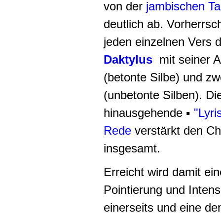
von der
jambischen
Ta
deutlich ab. Vorherrsc
jeden einzelnen Vers du
Daktylus
mit seiner A
(betonte Silbe) und z
(unbetonte Silben). D
hinausgehende ▪
"Lyri
Rede
verstärkt den Ch
insgesamt.
Erreicht wird damit ei
Pointierung und Inten
einerseits und eine d