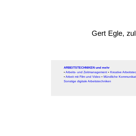
Gert Egle, zu
ARBEITSTECHNIKEN und mehr
▪
Arbeits- und Zeitmanagement
▪
Kreative Arbeitste
▪
Arbeit mit Film und Video
▪
Mündliche Kommunikat
Sonstige digitale Arbeitstechniken