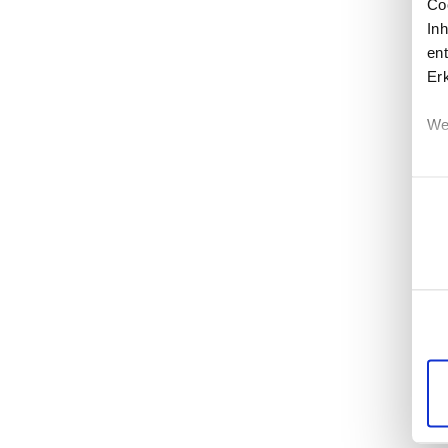
Co
In
ent
Er
We
Einwi
Erf
Ei
Wi
di
un
mö
Di