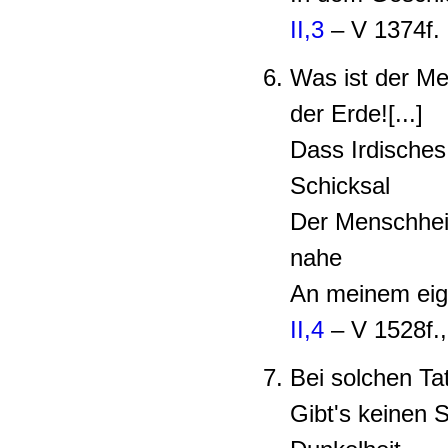
II,3
– V 1374f.
Was ist der Me
der Erde![...]
Dass Irdisches 
Schicksal
Der Menschheit
nahe
An meinem eig
II,4
– V 1528f.
Bei solchen Ta
Gibt's keinen S