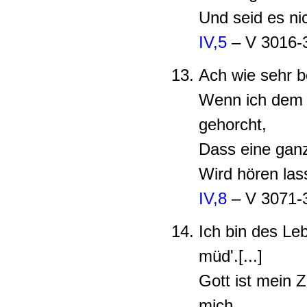
Und seid es nic
IV,5
– V 3016-
Ach wie sehr be
Wenn ich dem
gehorcht,
Dass eine gan
Wird hören lass
IV,8
– V 3071-
Ich bin des L
müd'.[...]
Gott ist mein Z
mich,