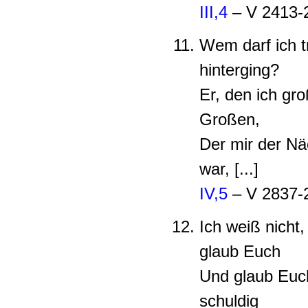
III,4
– V 2413-
Wem darf ich t
hinterging?
Er, den ich gr
Großen,
Der mir der Nä
war, [...]
IV,5
– V 2837-
Ich weiß nicht,
glaub Euch
Und glaub Euch
schuldig