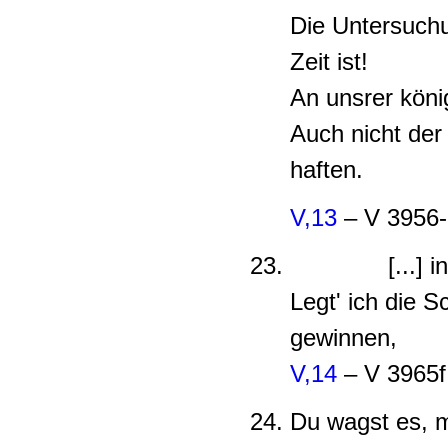
Die Untersuchu
Zeit ist!
An unsrer könig
Auch nicht der
haften.
V,13
– V 3956
[...] in E
Legt' ich die Sc
gewinnen,
V,14
– V 3965f
Du wagst es, 