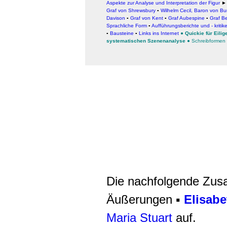
Aspekte zur Analyse und Interpretation der Figur
►
Graf von Shrewsbury
▪
Wilhelm Cecil, Baron von Bu
Davison
▪
Graf von Kent
▪
Graf Aubespine
▪
Graf Be
Sprachliche Form
▪
Aufführungsberichte und - kritik
▪
Bausteine
▪
Links ins Internet
●
Quickie für Eili
systematischen Szenenanalyse
●
Schreibformen
Die nachfolgende Zusa
Äußerungen ▪
Elisabe
Maria Stuart
auf.