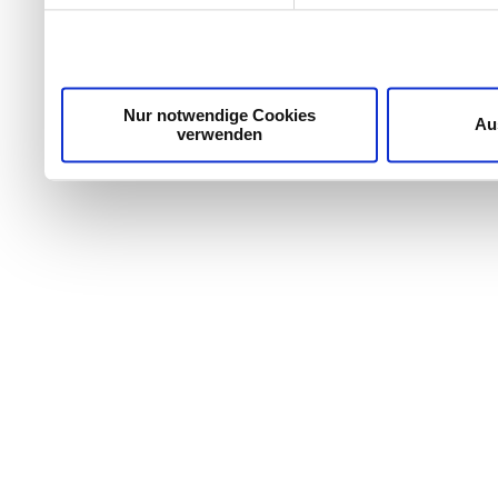
die Zugriffe auf unsere Website zu analysieren. Außer
unsere Partner für soziale Medien, Werbung und Analyse
möglicherweise mit weiteren Daten zusammen, die Sie ih
Dienste gesammelt haben.
Nur notwendige Cookies
Au
verwenden