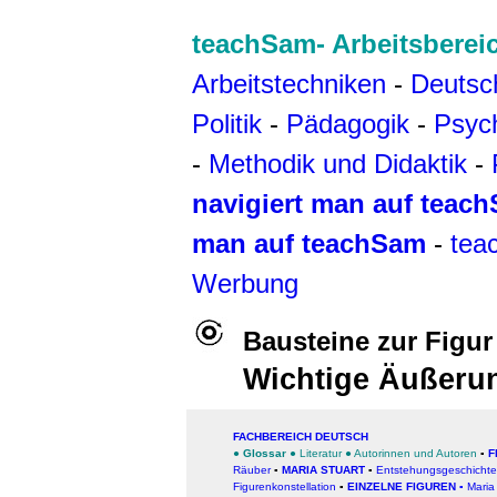
teachSam- Arbeitsberei
Arbeitstechniken
-
Deutsc
Politik
-
Pädagogik
-
Psyc
-
Methodik und Didaktik
-
navigiert man auf teac
man auf teachSam
-
tea
Werbung
Bausteine zur Figur
Wichtige Äußeru
FACHBEREICH DEUTSCH
●
Glossar
●
Literatur
●
Autorinnen und Autoren
▪
F
Räuber
▪
MARIA STUART
▪
Entstehungsgeschicht
Figurenkonstellation
▪
EINZELNE FIGUREN
▪
Maria 