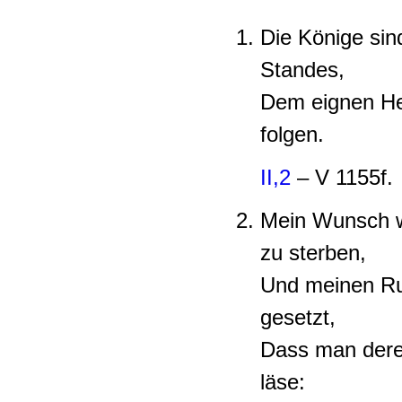
Die Könige sin
Standes,
Dem eignen Her
folgen.
II,2
– V 1155f.
Mein Wunsch w
zu sterben,
Und meinen Ruh
gesetzt,
Dass man dere
läse: