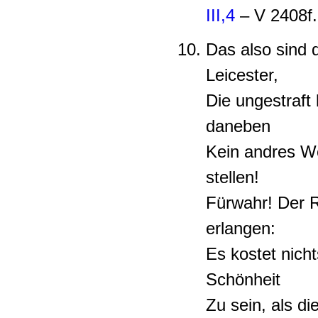
III,4
– V 2408f.
Das also sind 
Leicester,
Die ungestraft 
daneben
Kein andres We
stellen!
Fürwahr! Der R
erlangen:
Es kostet nicht
Schönheit
Zu sein, als di