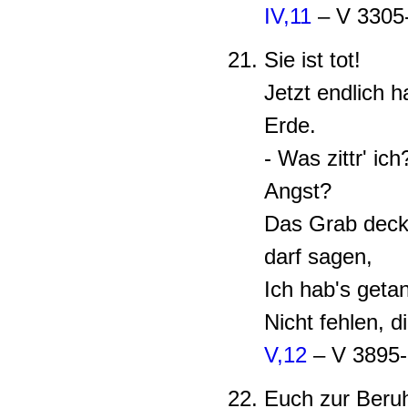
IV,11
– V 3305
Sie ist tot!
Jetzt endlich 
Erde.
- Was zittr' ic
Angst?
Das Grab deck
darf sagen,
Ich hab's getan
Nicht fehlen, 
V,12
– V 3895
Euch zur Beru