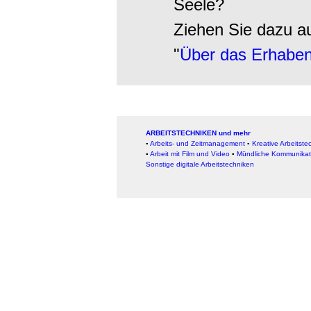
Seele?
Ziehen Sie dazu a
"
Über das Erhabe
ARBEITSTECHNIKEN und mehr
▪
Arbeits- und Zeitmanagement
▪
Kreative Arbeitste
▪
Arbeit mit Film und Video
▪
Mündliche Kommunikat
Sonstige digitale Arbeitstechniken