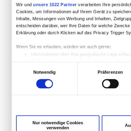
Wir und
unsere 1022 Partner
verarbeiten Ihre persönlic
Cookies, um Informationen auf Ihrem Gerät zu speicher
Inhalte, Messungen von Werbung und Inhalten, Zielgru
entscheiden darüber, wer Ihre Daten für welche Zwecke n
Erklärung oder durch Klicken auf das Privacy Trigger S
Wenn Sie es erlauben, würden wir auch gerne:
Informationen über Ihre geografische Lage erfas
Ihr Gerät durch aktives Scannen nach bestimmten
Einwilligungsauswahl
Erfahren Sie mehr darüber, wie Ihre persönlichen Daten
Notwendig
Präferenzen
Einzelheiten
fest.
Wir verwenden Cookies, um Inhalte und Anzeigen zu per
die Zugriffe auf unsere Website zu analysieren. Außer
unsere Partner für soziale Medien, Werbung und Analyse
möglicherweise mit weiteren Daten zusammen, die Sie ih
Dienste gesammelt haben.
Nur notwendige Cookies
Au
verwenden