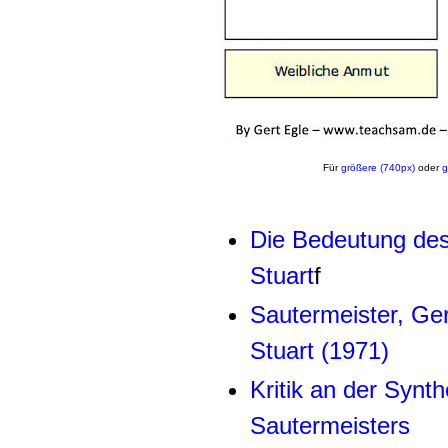
Für
größere (740px)
oder
g
Die Bedeutung des 
Stuart
f
Sautermeister, Ger
Stuart (1971)
Kritik an der Synt
Sautermeisters