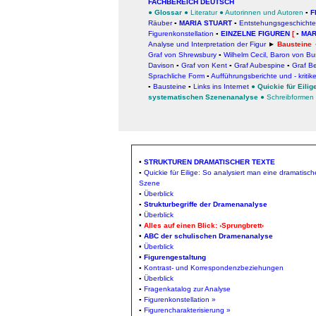
FACHBEREICH DEUTSCH
●
Glossar
●
Literatur
●
Autorinnen und Autoren
▪
F
Räuber
▪
MARIA STUART
▪
Entstehungsgeschicht
Figurenkonstellation
▪
EINZELNE FIGUREN
[
▪
MAR
Analyse und Interpretation der Figur
►
Bausteine
Graf von Shrewsbury
▪
Wilhelm Cecil, Baron von Bu
Davison
▪
Graf von Kent
▪
Graf Aubespine
▪
Graf Be
Sprachliche Form
▪
Aufführungsberichte und - kritik
▪
Bausteine
▪
Links ins Internet
●
Quickie für Eili
systematischen Szenenanalyse
●
Schreibformen
•
STRUKTUREN DRAMATISCHER TEXTE
▪
Quickie für Eilige: So analysiert man eine dramatisch
Szene
▪
Überblick
▪
Strukturbegriffe der Dramenanalyse
•
Überblick
•
Alles auf einen Blick: ›Sprungbrett‹
•
ABC der schulischen Dramenanalyse
•
Überblick
•
Figurengestaltung
▪
Kontrast- und Korrespondenzbeziehungen
▪
Überblick
▪
Fragenkatalog zur Analyse
▪
Figurenkonstellation »
▪
Figurencharakterisierung »