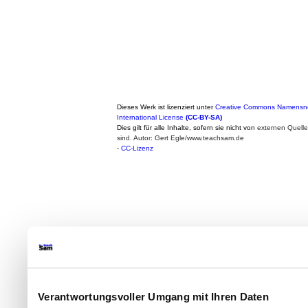
Dieses Werk ist lizenziert unter
Creative Commons Namensne
International License
(CC-BY-SA)
Dies gilt für alle Inhalte, sofern sie nicht von
externen Quell
sind. Autor: Gert Egle/www.teachsam.de
-
CC-Lizenz
Verantwortungsvoller Umgang mit Ihren Daten