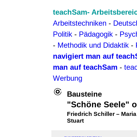
teachSam- Arbeitsberei
Arbeitstechniken
-
Deutsc
Politik
-
Pädagogik
-
Psyc
-
Methodik und Didaktik
-
navigiert man auf teac
man auf teachSam
-
tea
Werbung
Bausteine
"Schöne Seele" o
Friedrich Schiller
–
Maria
Stuart