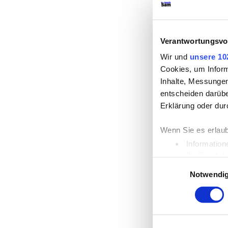
Verantwortungsvol
Wir und
unsere 10
Cookies, um Inform
Inhalte, Messunge
entscheiden darübe
Erklärung oder dur
Wenn Sie es erlaub
Information
Ihr Gerät d
Einwilligungsauswahl
Erfahren Sie mehr 
Notwendi
Einzelheiten
fest.
Wir verwenden Cook
die Zugriffe auf u