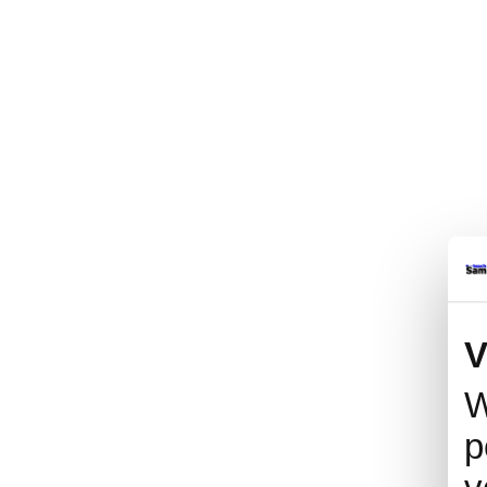
V
W
p