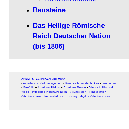
Bausteine
Das Heilige Römische
Reich Deutscher Nation
(bis 1806)
ARBEITSTECHNIKEN und mehr
▪
Arbeits- und Zeitmanagement
▪
Kreative Arbeitstechniken
▪
Teamarbeit
▪
Portfolio
●
Arbeit mit Bildern
●
Arbeit
mit Texten
▪
Arbeit mit Film und
Video
▪
Mündliche Kommunikation
▪
Visualisieren
▪
Präsentation
▪
Arbeitstechniken für das Internet
▪
Sonstige digitale Arbeitstechniken