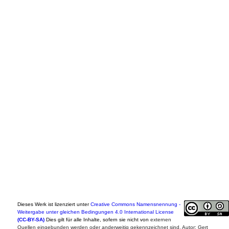
Dieses Werk ist lizenziert unter
Creative Commons Namensnennung -
Weitergabe unter gleichen Bedingungen 4.0 International License
(CC-BY-SA)
Dies gilt für alle Inhalte, sofern sie nicht von
externen
Quellen eingebunden werden oder anderweitig gekennzeichnet sind. Autor: Gert