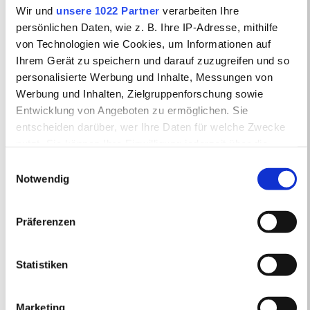
Wir und
unsere 1022 Partner
verarbeiten Ihre
Sonderrechten und
persönlichen Daten, wie z. B. Ihre IP-Adresse, mithilfe
von Technologien wie Cookies, um Informationen auf
Lebensformen
Ihrem Gerät zu speichern und darauf zuzugreifen und so
Schlüsselmonopole
personalisierte Werbung und Inhalte, Messungen von
Werbung und Inhalten, Zielgruppenforschung sowie
staatlicher Herrschaft
Entwicklung von Angeboten zu ermöglichen. Sie
Sozialdisziplinierung als
entscheiden darüber, wer Ihre Daten für welche Zwecke
nutzt. Sie können Ihre Einwilligung jederzeit über die
Mittel der
Cookie-Erklärung oder durch Klicken auf das Privacy
Einwilligungsauswahl
Staatsentwicklung
Trigger Symbol ändern oder widerrufen
Notwendig
Die Rolle der
Wenn Sie es erlauben, würden wir auch gerne:
Präferenzen
territorialen
Informationen über Ihre geografische Lage
erfassen, welche bis auf einige Meter genau sein
Konfessionskirchen
können
Statistiken
Ihr Gerät durch aktives Scannen nach bestimmten
Repräsentation von
Merkmalen (Fingerprinting) identifizieren
Macht im höfischen
Marketing
Erfahren Sie mehr darüber, wie Ihre persönlichen Daten