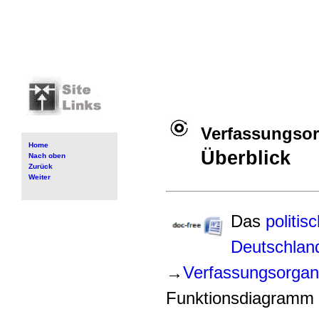
Verfassungso
Home
Überblick
Nach oben
Zurück
Weiter
Das
politi
Deutschlan
→
Verfassungsorga
Funktionsdiagramm d