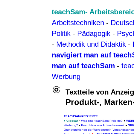
teachSam- Arbeitsberei
Arbeitstechniken
-
Deutsc
Politik
-
Pädagogik
-
Psyc
-
Methodik und Didaktik
-
navigiert man auf teac
man auf teachSam
-
tea
Werbung
Textteile von Anze
Produkt-, Marke
TEACHSAM-PROJEKTE
●
Glossar
▪
Was sind teachSam-Projekte?
●
WER
Werbung?
▪
Produktion von Aufmerksamkeit
●
SP
Grundfunktione
n der Werbemittel
▪
Vorgangsschem