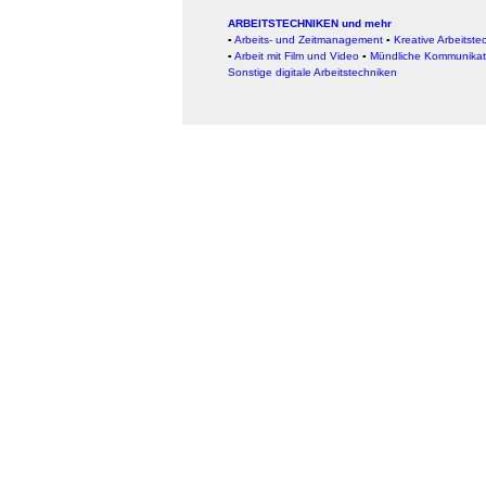
ARBEITSTECHNIKEN und mehr
▪
Arbeits- und Zeitmanagement
▪
Kreative Arbeitste
▪
Arbeit mit Film und Video
▪
Mündliche Kommunikat
Sonstige digitale Arbeitstechniken