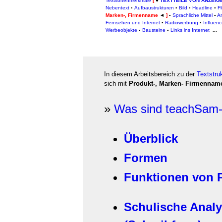
Textsortenmerkmale
[
●
TEXTTEILE VON ANZEI
Nebentext
▪
Aufbaustrukturen
▪
Bild
▪
Headline
▪
Fl
Marken-, Firmenname
◄
]
▪
Sprachliche Mittel
▪
A
Fernsehen und Internet
▪
Radiowerbung
▪
Influen
Werbeobjekte
▪
Bausteine
▪
Links ins Internet
...
In diesem Arbeitsbereich zu der
Textstru
sich mit
Produkt-, Marken- Firmenna
»
Was sind teachSam-
Überblick
Formen
Funktionen von 
Schulische Anal