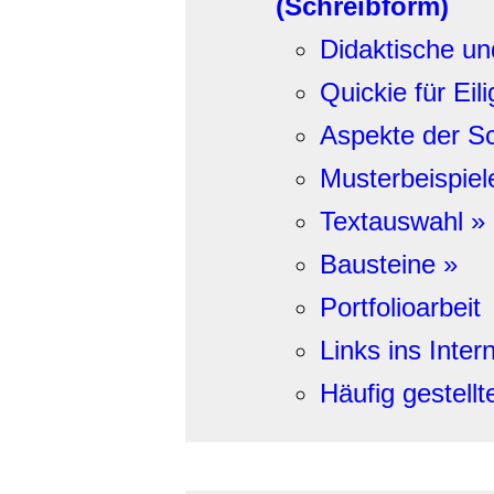
(Schreibform)
Didaktische u
Quickie für Eil
Aspekte der S
Musterbeispiel
Textauswahl »
Bausteine »
Portfolioarbeit
Links ins Inter
Häufig gestell