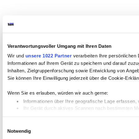
Verantwortungsvoller Umgang mit Ihren Daten
Wir und
unsere 1022 Partner
verarbeiten Ihre persönlichen 
Informationen auf Ihrem Gerät zu speichern und darauf zuz
Inhalten, Zielgruppenforschung sowie Entwicklung von Angeb
Sie können Ihre Einwilligung jederzeit über die Cookie-Erkl
Wenn Sie es erlauben, würden wir auch gerne:
Informationen über Ihre geografische Lage erfassen, 
Ihr Gerät durch aktives Scannen nach bestimmten Merk
Erfahren Sie mehr darüber, wie Ihre persönlichen Daten vera
Einwilligungsauswahl
Notwendig
Wir verwenden Cookies, um Inhalte und Anzeigen zu personali
Website zu analysieren. Außerdem geben wir Informationen 