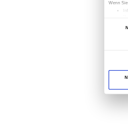
Wenn Sie 
In
Ih
Einwilligung
Erfahren 
N
Einzelhe
Wir verwe
die Zugri
unsere Pa
möglicher
Dienste 
N