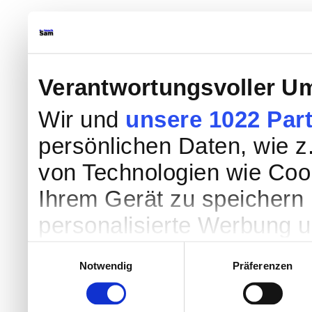
Verantwortungsvoller Um
Wir und
unsere 1022 Par
persönlichen Daten, wie z.
von Technologien wie Coo
Ihrem Gerät zu speichern 
personalisierte Werbung 
Werbung und Inhalten, Zi
Einwilligungsauswahl
Notwendig
Präferenzen
Entwicklung von Angebote
entscheiden darüber, wer