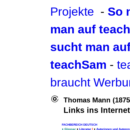
Projekte
-
So 
man auf teac
sucht man au
teachSam
-
t
braucht Werbu
Thomas Mann
(1875
Links ins Internet
FACHBEREICH DEUTSCH
●
Glossar
●
Literatur
[
●
Autorinnen und Autoren