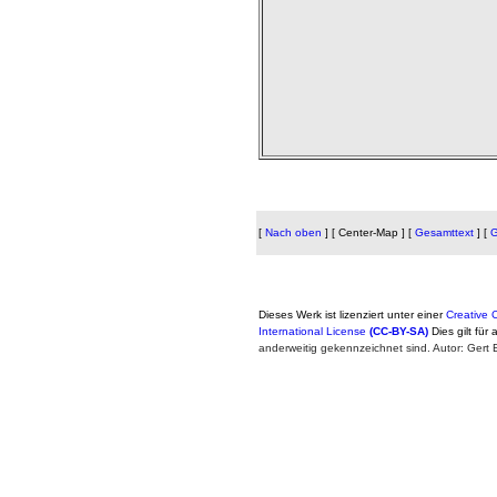
[
Nach oben
]
[ Center-Map ]
[
Gesamttext
]
[
G
Dieses Werk ist lizenziert unter einer
Creative
International License
(CC-BY-SA)
Dies gilt für 
anderweitig gekennzeichnet sind. Autor: Ger