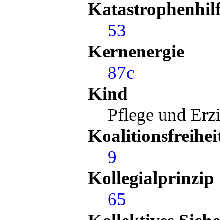
Katastrophenhil
53
Kernenergie
87c
Kind
Pflege und Er
Koalitionsfreihei
9
Kollegialprinzip
65