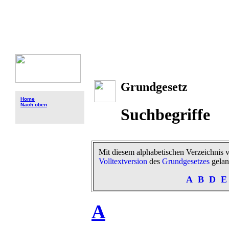
Grundgesetz
Home
Nach oben
Suchbegriffe
Mit diesem alphabetischen Verzeichnis
Volltextversion
des
Grundgesetzes
gelan
A
B
D
E
A