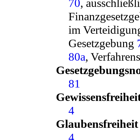
70
, ausschließ
Finanzgesetzg
im Verteidigun
Gesetzgebung
80a
, Verfahre
Gesetzgebungsno
81
Gewissensfreihei
4
Glaubensfreiheit
4