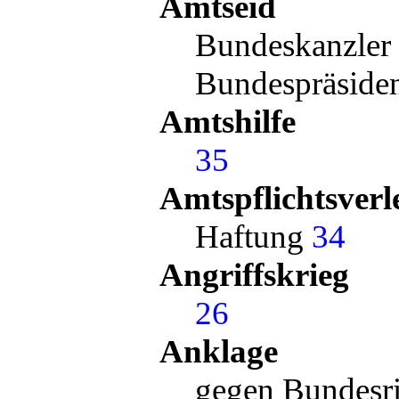
Amtseid
Bundeskanzler
Bundespräside
Amtshilfe
35
Amtspflichtsverl
Haftung
34
Angriffskrieg
26
Anklage
gegen Bundesr