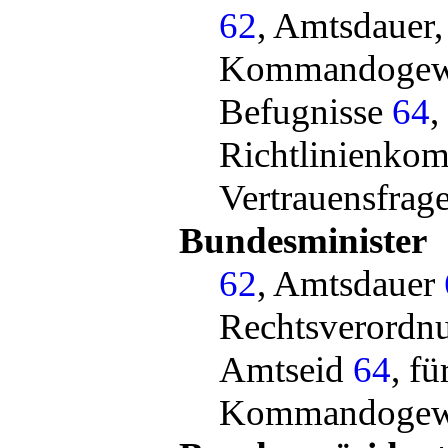
62
, Amtsdauer, 
Kommandogewal
Befugnisse
64
,
Richtlinienko
Vertrauensfrag
Bundesminister
62
, Amtsdauer
Rechtsverordn
Amtseid
64
, f
Kommandogew