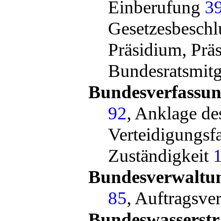
Einberufung
3
Gesetzesbesch
Präsidium, Prä
Bundesratsmitg
Bundesverfassun
92
, Anklage d
Verteidigungsf
Zuständigkeit
Bundesverwaltu
85
, Auftragsv
Bundeswasserst