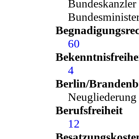
Bundeskanzler 
Bundesminister
Begnadigungsre
60
Bekenntnisfreihe
4
Berlin/Branden
Neugliederun
Berufsfreiheit
12
Besatzungskoste