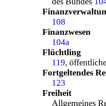
des Bundes
10
Finanzverwaltu
108
Finanzwesen
104a
Flüchtling
119
, öffentlich
Fortgeltendes Re
123
Freiheit
Allgemeines R