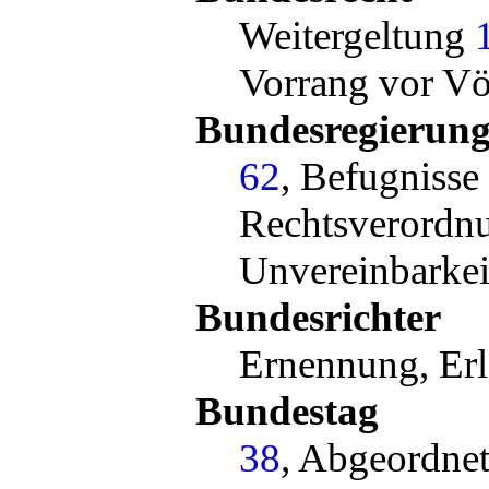
Weitergeltung
Vorrang vor Vö
Bundesregierun
62
, Befugnisse
Rechtsverordn
Unvereinbarke
Bundesrichter
Ernennung, Er
Bundestag
38
, Abgeordne