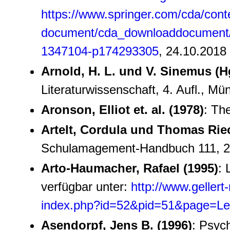
https://www.springer.com/cda/cont
document/cda_downloaddocument
1347104-p174293305
, 24.10.2018
Arnold, H. L. und V. Sinemus (Hg
Literaturwissenschaft, 4. Aufl., M
Aronson, Elliot et. al. (1978)
: Th
Artelt, Cordula und Thomas Rie
Schulamagement-Handbuch 111, 2
Arto-Haumacher, Rafael (1995)
: 
verfügbar unter:
http://www.geller
index.php?id=52&pid=51&page=L
Asendorpf, Jens B. (1996)
: Psyc