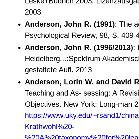
Leske+Budrich 2003. Lizenzausgabe
2003
Anderson, John R. (1991)
: The a
Psychological Review, 98, S. 409-
Anderson, John R. (1996/2013)
:
Heidelberg...:Spektrum Akademisch
gestaltete Aufl. 2013
Anderson, Lorin W. and David R
Teaching and As- sessing: A Revis
Objectives. New York: Long-man 20
https://www.uky.edu/~rsand1/chin
Krathwohl%20-
%20A%20taxonomy%20for%20lear