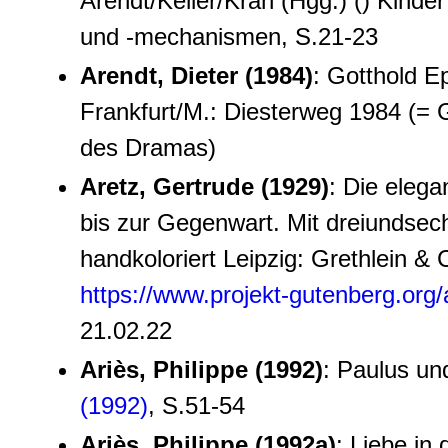
Arendt/Keller/Krah (Hgg.) () Kinde
und -mechanismen, S.21-23
Arendt, Dieter (1984)
: Gotthold E
Frankfurt/M.: Diesterweg 1984 (=
des Dramas)
Aretz, Gertrude (1929)
: Die eleg
bis zur Gegenwart. Mit dreiundsech
handkoloriert Leipzig: Grethlein & 
https://www.projekt-gutenberg.org/a
21.02.22
Ariès, Philippe (1992)
: Paulus un
(1992)
, S.51-54
Ariès, Philippe (1992a)
: Liebe in 