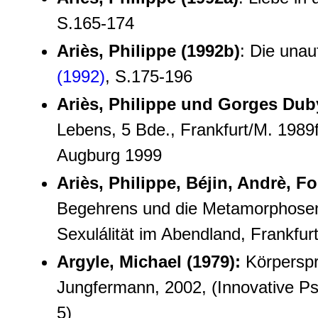
S.165-174
Ariès, Philippe (1992b)
: Die unau
(1992)
, S.175-196
Ariès, Philippe und Gorges Dub
Lebens, 5 Bde., Frankfurt/M. 1989f
Augburg 1999
Ariès, Philippe, Béjin, Andrè, Fo
Begehrens und die Metamorphosen 
Sexulálität im Abendland, Frankfur
Argyle, Michael (1979)
:
Körperspr
Jungfermann, 2002, (Innovative P
5)