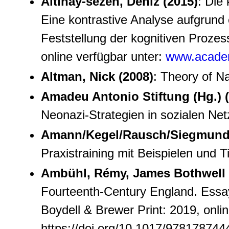
Altinay-sezen, Deniz (2015)
: Die
Eine kontrastive Analyse aufgrund
Feststellung der kognitiven Prozes
online verfügbar unter:
www.acade
Altman, Nick (2008)
: Theory of N
Amadeu Antonio Stiftung (Hg.) (
Neonazi-Strategien in sozialen Net
Amann/Kegel/Rausch/Siegmund 
Praxistraining mit Beispielen und 
Ambühl, Rémy, James Bothwell 
Fourteenth-Century England. Essa
Boydell & Brewer Print: 2019, onlin
https://doi.org/10.1017/97817874