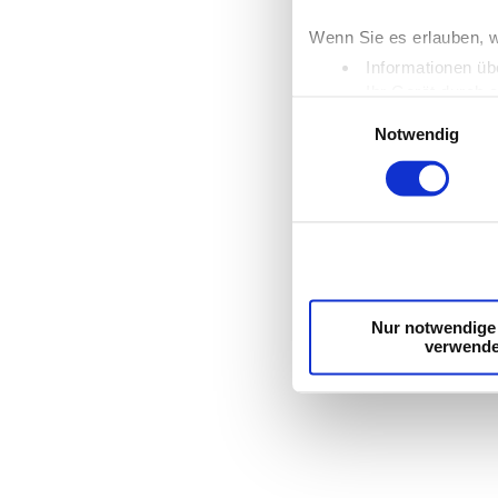
Wenn Sie es erlauben, w
Informationen üb
Ihr Gerät durch 
Einwilligungsauswahl
Erfahren Sie mehr darüb
Notwendig
Einzelheiten
fest.
Wir verwenden Cookies, 
die Zugriffe auf unsere
unsere Partner für sozi
möglicherweise mit weit
Dienste gesammelt hab
Nur notwendige
verwend