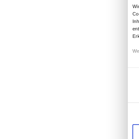
Wi
Co
In
ent
Er
We
Einwi
Erf
Ei
Wi
di
un
mö
Di