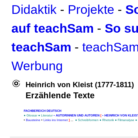
Didaktik
-
Projekte
-
S
auf teachSam
-
So su
teachSam
-
teachSam
Werbung
Heinrich von Kleist (1777-1811)
Erzählende Texte
FACHBEREICH DEUTSCH
●
Glossar
●
Literatur
▪
AUTORINNEN UND AUTOREN
[
▪ HEINRICH VON KLEIST
•
Bausteine
•
Links ins Internet
]
...
●
Schreibformen
●
Rhetorik
●
Filmanalyse
●