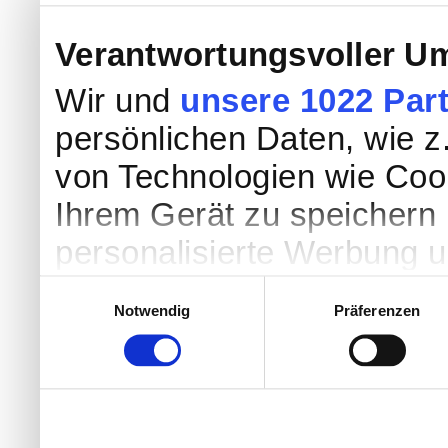
Verantwortungsvoller Um
Wir und
unsere 1022 Par
persönlichen Daten, wie z.
von Technologien wie Coo
Ihrem Gerät zu speichern 
personalisierte Werbung 
Werbung und Inhalten, Zi
Einwilligungsauswahl
Notwendig
Präferenzen
Entwicklung von Angebote
entscheiden darüber, wer
nutzt. Sie können Ihre Einw
Cookie-Erklärung oder dur