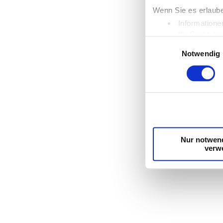
Wenn Sie es erlaube
Informatione
Ihr Gerät du
Einwilligungsauswahl
Erfahren Sie mehr d
Notwendig
Einzelheiten
fest.
Wir verwenden Cooki
die Zugriffe auf un
unsere Partner für 
möglicherweise mit 
Dienste gesammelt 
Nur notwen
verw