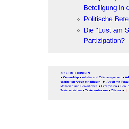
Beteiligung in 
Politische Bete
Die "Lust am Sh
Partizipation?
ARBEITSTECHNIKEN
●
Center-Map
●
Arbeits- und Zeitmanagement
●
Ar
erarbeiten
Arbeit mit Bildern
│
►
Arbeit mit Texte
Markieren und Hervorheben
●
Exzerpieren
●
Den In
Texte verstehen
●
Texte verfassen
●
Zitieren
◄
│