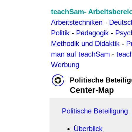
teachSam- Arbeitsberei
Arbeitstechniken
-
Deutsc
Politik
-
Pädagogik
-
Psyc
Methodik und Didaktik
-
P
man auf teachSam
-
teac
Werbung
Politische Beteili
Center-Map
Politische Beteiligung
Überblick