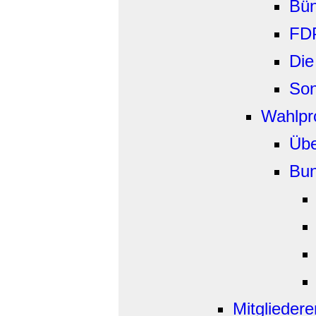
Bün
FD
Die
Son
Wahlp
Übe
Bun
Mitgliedere