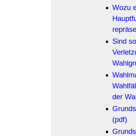
Wozu ei
Hauptf
repräse
Sind s
Verlet
Wahlgr
Wahlma
Wahlfä
der Wah
Grunds
(pdf)
Grunds