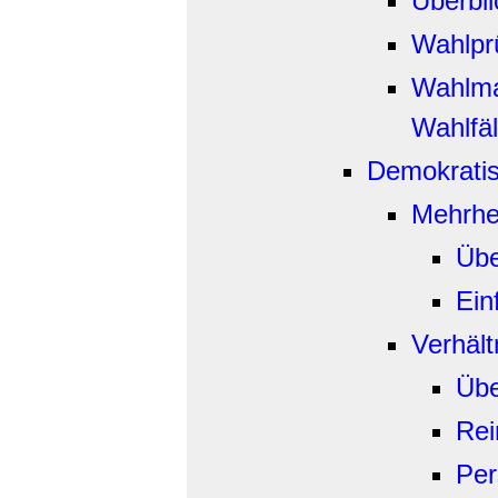
Überbli
Wahlpr
Wahlma
Wahlfä
Demokrati
Mehrhe
Übe
Ein
Verhält
Übe
R
e
Per