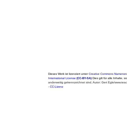
Dieses Werk ist lizenziert unter
Creative Commons Namensne
International License
(CC-BY-SA)
Dies gilt für alle Inhalte, 
anderweitig gekennzeichnet sind. Autor: Gert Egle/www.te
-
CC-Lizenz