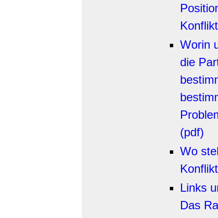
Positio
Konflikt
Worin u
die Par
bestimm
bestimm
Proble
(pdf)
Wo ste
Konflik
Links u
Das Ra