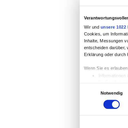
Verantwortungsvolle
Wir und
unsere 1022 
Cookies, um Informati
Inhalte, Messungen v
entscheiden darüber, 
Erklärung oder durch 
Wenn Sie es erlauben
Informationen 
Ihr Gerät durc
Einwilligungsauswahl
Erfahren Sie mehr dar
Notwendig
Einzelheiten
fest.
Wir verwenden Cookies
die Zugriffe auf unse
unsere Partner für so