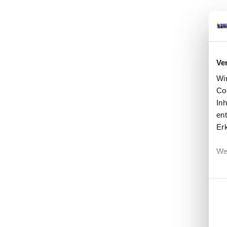
Ve
Wi
Co
In
ent
Er
We
Einwi
Erf
Ei
Wi