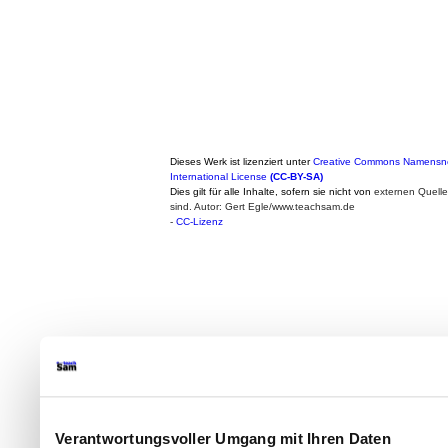
Dieses Werk ist lizenziert unter
Creative Commons Namensne
International License
(CC-BY-SA)
Dies gilt für alle Inhalte, sofern sie nicht von
externen Quell
sind. Autor: Gert Egle/www.teachsam.de
-
CC-Lizenz
Verantwortungsvoller Umgang mit Ihren Daten