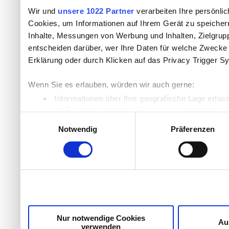
Wir und
unsere 1022 Partner
verarbeiten Ihre persönlic
Cookies, um Informationen auf Ihrem Gerät zu speicher
Inhalte, Messungen von Werbung und Inhalten, Zielgru
entscheiden darüber, wer Ihre Daten für welche Zwecke n
Erklärung oder durch Klicken auf das Privacy Trigger S
Wenn Sie es erlauben, würden wir auch gerne:
Informationen über Ihre geografische Lage erfas
Ihr Gerät durch aktives Scannen nach bestimmten
Einwilligungsauswahl
Erfahren Sie mehr darüber, wie Ihre persönlichen Daten
Notwendig
Präferenzen
Einzelheiten
fest.
Wir verwenden Cookies, um Inhalte und Anzeigen zu per
die Zugriffe auf unsere Website zu analysieren. Außer
unsere Partner für soziale Medien, Werbung und Analyse
möglicherweise mit weiteren Daten zusammen, die Sie ih
Dienste gesammelt haben.
Nur notwendige Cookies
Au
verwenden