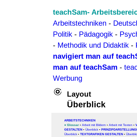
teachSam- Arbeitsberei
Arbeitstechniken
-
Deutsc
Politik
-
Pädagogik
-
Psyc
-
Methodik und Didaktik
-
navigiert man auf teac
man auf teachSam
-
tea
Werbung
Layout
Überblick
ARBEITSTECHNIKEN
●
Glossar
▪
Arbeit mit Bildern
▪
Arbeit mit Texten
▪
GESTALTEN
▪
Überblick
▪
PRINZIPDARSTELLUNG
Überblick
▪
TEXTGRAFIKEN GESTALTEN
▪
Überbli