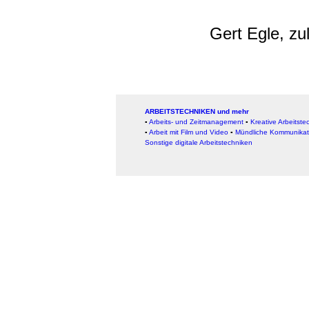
Gert Egle, zu
ARBEITSTECHNIKEN und mehr
▪
Arbeits- und Zeitmanagement
▪
Kreative Arbeitste
▪
Arbeit mit Film und Video
▪
Mündliche Kommunikat
Sonstige digitale Arbeitstechniken