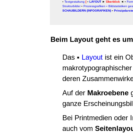
▪
Textgestaltung
[
▪
LAYOUT
►
Überblick
◄
▪
Form
Strukturbilder
▪
Prozessgrafiken
▪
Bildstatistiken ge
SCHAUBILDERN (INFOGRAFIKEN)
▪
Prinzipdarst
Beim Layout geht es um
Das ▪
Layout
ist ein O
makrotypographischer
deren Zusammenwirke
Auf der
Makroebene
g
ganze Erscheinungsbil
Bei Printmedien oder I
auch vom
Seitenlayo