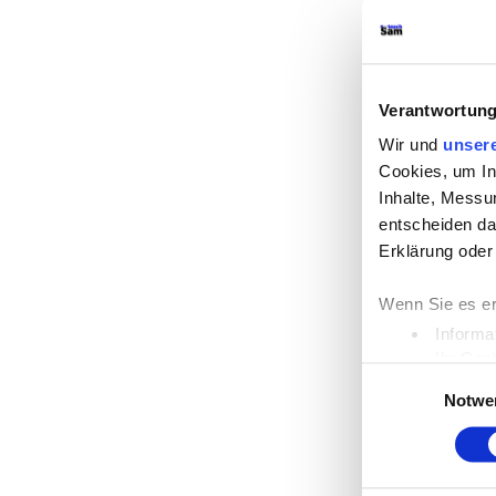
Verantwortung
Wir und
unsere
Cookies, um In
Inhalte, Messu
entscheiden dar
Erklärung oder
Wenn Sie es er
Informa
Ihr Ger
Einwilligungsausw
Erfahren Sie m
Notwe
Einzelheiten
fe
Wir verwenden 
die Zugriffe a