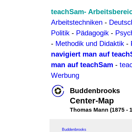
teachSam- Arbeitsberei
Arbeitstechniken
-
Deutsc
Politik
-
Pädagogik
-
Psyc
-
Methodik und Didaktik
-
navigiert man auf teac
man auf teachSam
-
tea
Werbung
Buddenbrooks
Center-Map
Thomas Mann
(1875 - 
Buddenbrooks