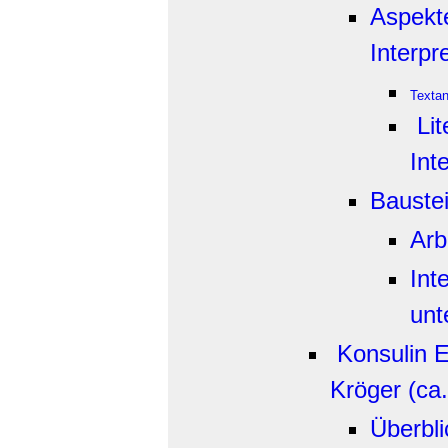
Aspekt
Interpr
Texta
Lit
Int
Bauste
Arb
Int
unt
Konsulin 
Kröger (ca
Überbli