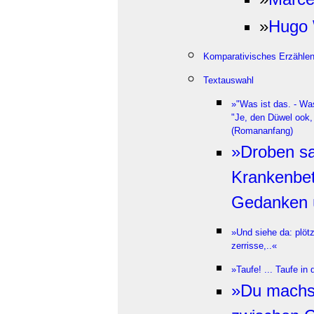
»
Hugo 
Komparativisches Erzähle
Textauswahl
»"Was ist das. - Was
"Je, den Düwel ook, 
(Romananfang)
»Droben s
Krankenbet
Gedanken 
»Und siehe da: plötz
zerrisse,..«
»Taufe! ... Taufe in 
»Du machst 