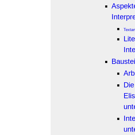
Aspekt
Interpr
Texta
Lit
Int
Bauste
Arb
Die
Eli
unt
Int
unt