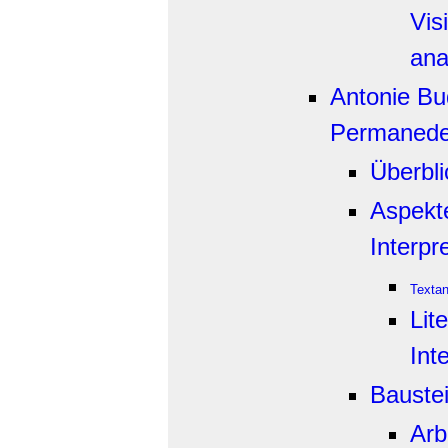
Vis
ana
Antonie Bu
Permanede
Überbli
Aspekt
Interpr
Texta
Lit
Int
Bauste
Arb