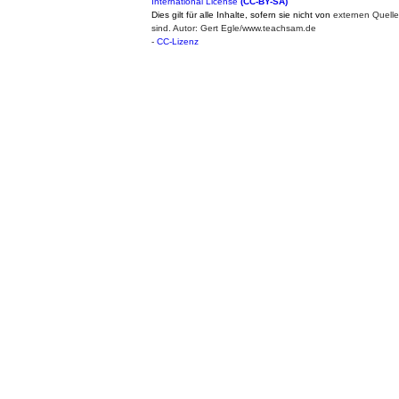
International License
(CC-BY-SA)
Dies gilt für alle Inhalte, sofern sie nicht von
externen Quell
sind. Autor: Gert Egle/www.teachsam.de
-
CC-Lizenz