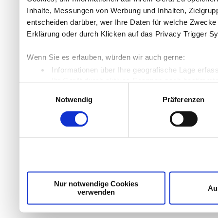
Inhalte, Messungen von Werbung und Inhalten, Zielgru
entscheiden darüber, wer Ihre Daten für welche Zwecke n
Erklärung oder durch Klicken auf das Privacy Trigger S
Wenn Sie es erlauben, würden wir auch gerne:
Informationen über Ihre geografische Lage erfas
Ihr Gerät durch aktives Scannen nach bestimmten
Einwilligungsauswahl
Erfahren Sie mehr darüber, wie Ihre persönlichen Daten
Notwendig
Präferenzen
Einzelheiten
fest.
Wir verwenden Cookies, um Inhalte und Anzeigen zu per
die Zugriffe auf unsere Website zu analysieren. Außer
unsere Partner für soziale Medien, Werbung und Analyse
möglicherweise mit weiteren Daten zusammen, die Sie ih
Dienste gesammelt haben.
Nur notwendige Cookies
Au
verwenden