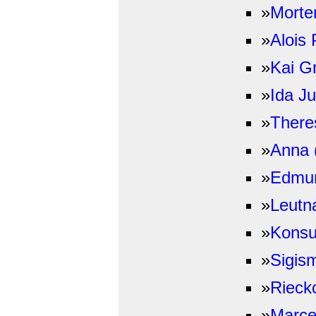
»
Morte
»
Alois
»
Kai Gr
»
Ida J
»
There
»
Anna 
»
Edmun
»
Leutn
»
Konsu
»
Sigis
»
Rieck
»
Marce