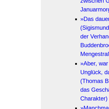
zwischen G
Januarmor
»Das dauer
(Sigismund
der Verhan
Buddenbroo
Mengestra
»Aber, war
Unglück, da
(Thomas B
das Geschä
Charakter)
»Manchmal 