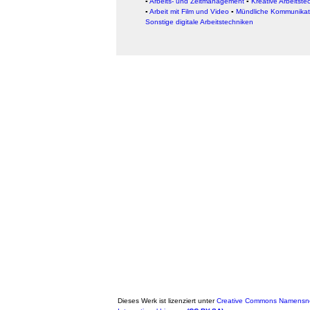
▪
Arbeits- und Zeitmanagement
▪
Kreative Arbeitste
▪
Arbeit mit Film und Video
▪
Mündliche Kommunikat
Sonstige digitale Arbeitstechniken
Dieses Werk ist lizenziert unter
Creative Commons Namensne