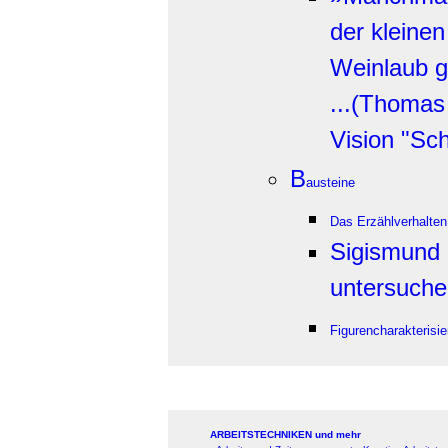
der kleinen
Weinlaub gä
...(Th
omas 
Vision "Sc
B
austeine
Das Erzählverhalte
Sigismund 
untersuch
Figurencharakterisi
ARBEITSTECHNIKEN und mehr