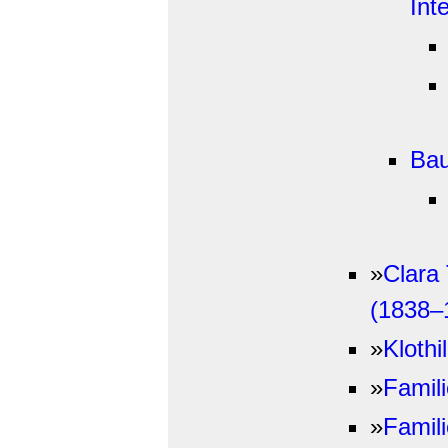
Int
Bau
»
Clara
(1838–
»
Kloth
»
Famil
»
Famil