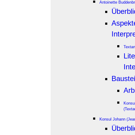
Antoinette Buddenb
Überbli
Aspekt
Interpr
Texta
Lit
Int
Bauste
Arb
Konsu
(Texta
Konsul Johann (Jean
Überbli