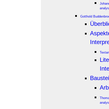
Johan
analys
Gotthold Buddenbro
Überbli
Aspekt
Interpr
Texta
Lit
Int
Bauste
Arb
Thoma
analys