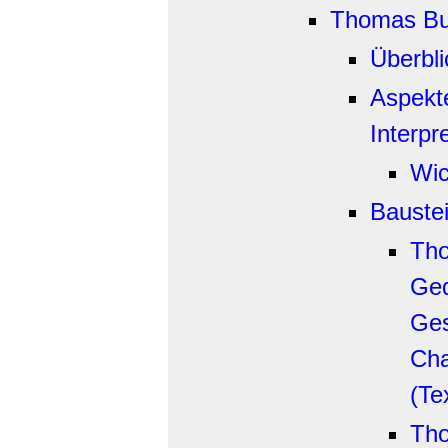
Thomas Bu
Überbli
Aspekt
Interpr
Wic
Bauste
Th
Ged
Ges
Cha
(Te
Th