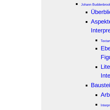
Johann Buddenbrook
Überbli
Aspekt
Interpr
Texta
Ebe
Fig
Lit
Int
Bauste
Arb
Interp