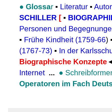
●
Glossa
r
▪
Literatur
▪
Auto
SCHILLER
[
▪
BIOGRAPHI
Personen und Begegnungen
▪
Frühe Kindheit (1759-66
) 
(1767-73)
▪
In der Karlssch
Biographische Konzepte
Internet
...
●
Schreibforme
Operatoren im Fach Deut