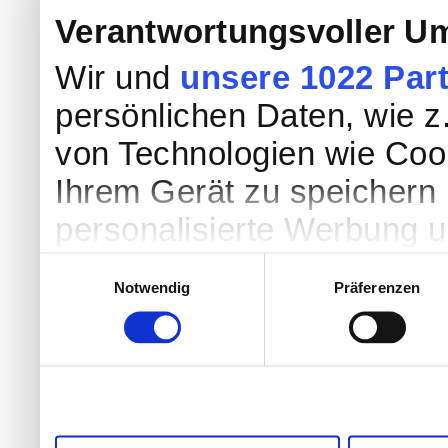
Verantwortungsvoller Um
Wir und
unsere 1022 Par
persönlichen Daten, wie z.
von Technologien wie Coo
Ihrem Gerät zu speichern 
personalisierte Werbung 
Werbung und Inhalten, Zi
Einwilligungsauswahl
Notwendig
Präferenzen
Entwicklung von Angebote
entscheiden darüber, wer
nutzt. Sie können Ihre Einw
Cookie-Erklärung oder dur