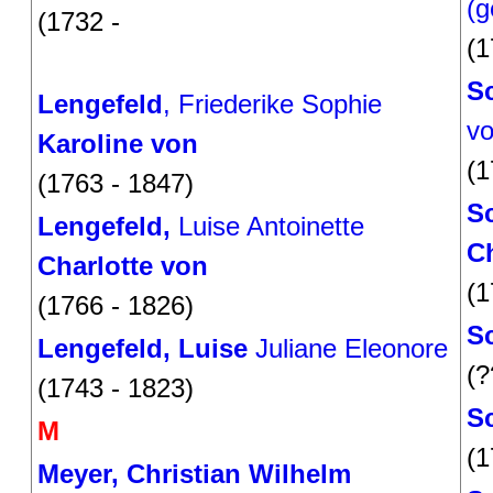
(g
(1732 -
(1
Sc
Lengefeld
, Friederike Sophie
v
Karoline von
(1
(1763 - 1847)
Sc
Lengefeld,
Luise Antoinette
Ch
Charlotte von
(1
(1766 - 1826)
S
Lengefeld, Luise
Juliane Eleonore
(?
(1743 - 1823)
Sc
M
(1
Meyer, Christian Wilhelm