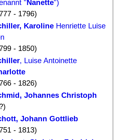
enannt "
Nanette
")
777 - 1796)
hiller, Karoline
Henriette Luise
on
799 - 1850)
hiller
, Luise Antoinette
arlotte
766 - 1826)
chmid, Johannes Christoph
?)
hott, Johann Gottlieb
751 - 1813)