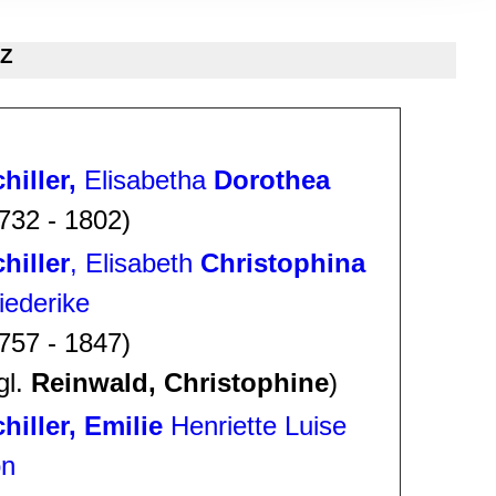
, Werbung
ren Daten
 Z
ienste
hiller,
Elisabetha
Dorothea
732 - 1802)
hiller
, Elisabeth
Christophina
iederike
757 - 1847)
gl.
Reinwald, Christophine
)
hiller, Emilie
Henriette Luise
on