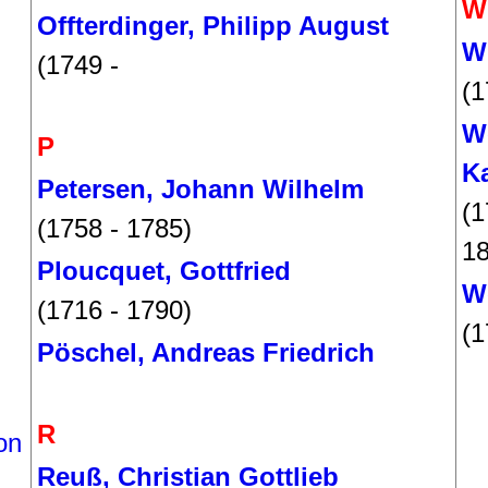
W
Offterdinger, Philipp August
Wi
(1749 -
(1
W
P
K
Petersen, Johann Wilhelm
(1
(1758 - 1785)
18
Ploucquet, Gottfried
W
(1716 - 1790)
(1
Pöschel, Andreas Friedrich
R
on
Reuß, Christian Gottlieb