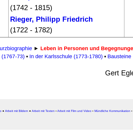
(1742 - 1815)
Rieger, Philipp Friedrich
(1722 - 1782)
urzbiographie
►
Leben in Personen und Begegnunge
 (1767-73)
▪
In der Karlsschule (1773-1780)
▪
Bausteine
Gert Egl
io
●
Arbeit mit Bildern
●
Arbeit
mit Texten
▪
Arbeit mit Film und Video
▪
Mündliche Kommunikation