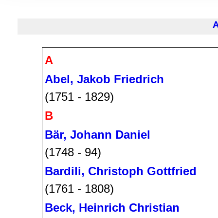
Informationen zu Ihrer Ve
und Analysen weiter. Unse
zusammen, die Sie ihnen b
gesammelt haben.
A
Abel, Jakob Friedrich
(1751 - 1829)
B
Bär, Johann Daniel
(1748 - 94)
Bardili, Christoph Gottfried
(1761 - 1808)
Beck, Heinrich Christian