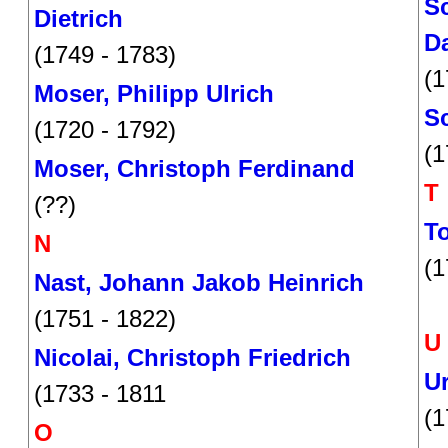
Sc
Dietrich
Da
(1749 - 1783)
(1
Moser, Philipp Ulrich
S
(1720 - 1792)
(1
Moser, Christoph Ferdinand
T
(??)
To
N
(1
Nast, Johann Jakob Heinrich
(1751 - 1822)
U
Nicolai, Christoph Friedrich
Ur
(1733 - 1811
(1
O