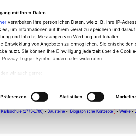
gang mit Ihren Daten
ner
verarbeiten Ihre persönlichen Daten, wie z. B. Ihre IP-Adress
te
-
Politik
-
Pädagogik
-
Psychologie
-
Me
ies, um Informationen auf Ihrem Gerät zu speichern und darauf
n auf teachSam
-
So sucht man auf tea
rbung und Inhalte, Messungen von Werbung und Inhalten,
e Entwicklung von Angeboten zu ermöglichen. Sie entscheiden 
ke nutzt. Sie können Ihre Einwilligung jederzeit über die Cookie
s Privacy Trigger Symbol ändern oder widerrufen
 - Ausgewähltes Personenregiste
den wir auch gerne:
 Ihre geografische Lage erfassen, welche bis auf einige Meter g
tives Scannen nach bestimmten Merkmalen (Fingerprinting) identi
Präferenzen
Statistiken
Marketin
 wie Ihre persönlichen Daten verarbeitet werden, und legen Sie 
 SCHILLER
[
▪
BIOGRAPHIE
▪
Kurzbiographie
►
Leben in Personen und B
 Einzelheiten
fest.
r Karlsschule (1773-1780)
▪
Bausteine
▪
Biographische Konzepte
]
▪
Werke
▪
 Inhalte und Anzeigen zu personalisieren, Funktionen für sozia
e Zugriffe auf unsere Website zu analysieren. Außerdem geben w