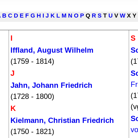
rwendung unserer Website an unsere Partner für soziale Medien
re Partner führen diese Informationen möglicherweise mit weite
A
B
C
D
E
F
G
H
I
J
K
L
M
N
O
P
Q
R
S
T
U
V
W
X Y
ereitgestellt haben oder die sie im Rahmen Ihrer Nutzung der D
I
S
Iffland, August Wilhelm
Sc
(1759 - 1814)
(1
J
Sc
Fr
Jahn, Johann Friedrich
(1
(1728 - 1800)
(v
K
Sc
Kielmann, Christian Friedrich
v
(1750 - 1821)