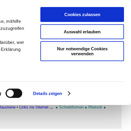
Cookies zulassen
e, mithilfe
dien
-
Methodik und
 zuzugreifen
Auswahl erlauben
chSam
-
teachSam
darüber, wer
Nur notwendige Cookies
-Erklärung
verwenden
r
enau sein
fizieren
g
Details zeigen
Ihre
egegnungen (Personenregister
)
◄ ▪
Die Eltern
▪
Frühe
Bausteine
▪
Links ins Internet
...
●
Schreibformen
●
Rhetorik
●
le Medien
ir