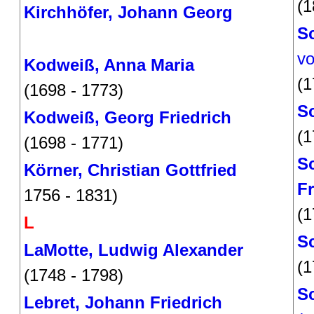
(1
Kirchhöfer, Johann Georg
Sc
v
Kodweiß, Anna Maria
(1
(1698 - 1773)
Sc
Kodweiß, Georg Friedrich
(1
(1698 - 1771)
Sc
Körner, Christian Gottfried
Fr
1756 - 1831)
(1
L
Sc
LaMotte, Ludwig Alexander
(1
(1748 - 1798)
Sc
Lebret, Johann Friedrich