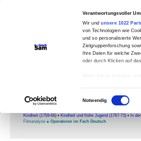
Verantwortungsvoller Um
teachSam- Arbeitsbereiche:
Wir und
unsere 1022 Part
Arbeitstechniken
-
Deutsch
-
Geschich
von Technologien wie Cook
Didaktik
-
Projekte
-
So navigiert ma
und so personalisierte We
Zielgruppenforschung sowi
braucht Werbung
Ihre Daten für welche Zwec
oder durch Klicken auf da
Biographie
Personen und Begegnungen
Wenn Sie es erlauben, wür
Informationen über
Friedrich Schiller (1759-1805)
können
Einwilligungsauswahl
Ihr Gerät durch ak
Notwendig
FACHBEREICH DEUTSCH
Erfahren Sie mehr darüber,
●
Glossar
▪
Literatur
▪
Autorinnen und Autoren
▪
FRIEDRICH
Präferenzen im
Abschnitt
Kindheit (1759-66
) ▪
Kindheit und frühe Jugend (1767-73)
▪
In de
Filmanalyse
●
Operatoren im Fach Deutsch
Wir verwenden Cookies, um
anbieten zu können und di