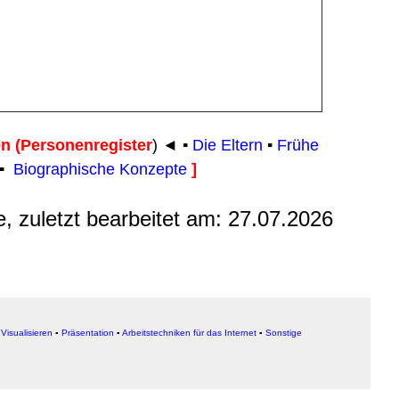
n (Personenregister
)
◄ ▪
Die Eltern
▪
Frühe
▪
Biographische Konzepte
]
e, zuletzt bearbeitet am:
27.07.2026
▪
Visualisieren
▪
Präsentation
▪
Arbeitstechniken für das Internet
▪
Sonstige