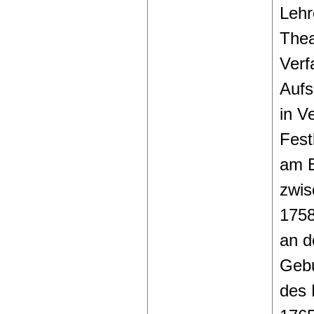
Lehr
Thea
Verf
Aufs
in V
Fest
am B
zwis
1758
an d
Gebu
des 