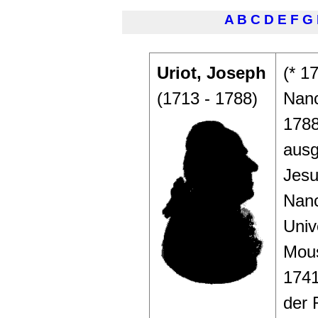
A
B
C
D
E
F
G
Uriot, Joseph
(* 1
(1713 - 1788)
Nanc
1788
ausg
Jesu
Nanc
Univ
Mous
1741
der 