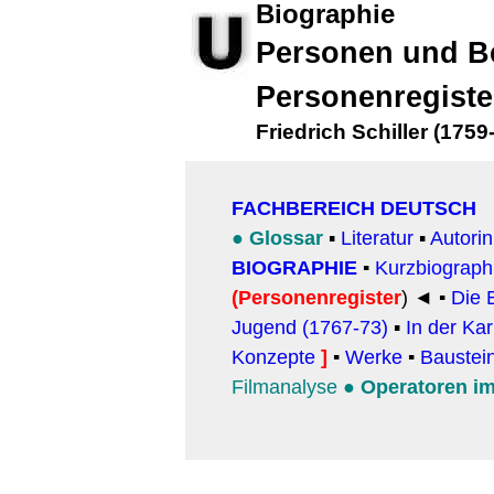
Biographie
Personen und B
Personenregiste
Friedrich Schiller (1759
FACHBEREICH DEUTSCH
●
Glossar
▪
Literatur
▪
Autori
BIOGRAPHIE
▪
Kurzbiograph
(Personenregister
)
◄ ▪
Die 
Jugend (1767-73)
▪
In der Ka
Konzepte
]
▪
Werke
▪
Baustei
Filmanalyse
●
Operatoren i