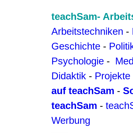
teachSam- Arbeit
Arbeitstechniken
-
Geschichte
-
Politi
Psychologie
-
Med
Didaktik
-
Projekte
auf teachSam
-
So
teachSam
-
teach
Werbung