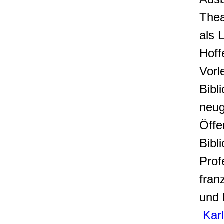
Thea
als L
Hoff
Vorl
Bibl
neug
Öffe
Bibl
Prof
fran
und 
Karl