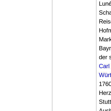
Luné
Scha
Reis
Hofm
Mark
Bayr
der 
Carl
Wür
1760
Herz
Stut
Ausb