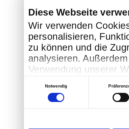
Diese Webseite verwe
Wir verwenden Cookies
personalisieren, Funkti
zu können und die Zugr
analysieren. Außerdem 
Verwendung unserer We
soziale Medien, Werbu
Einwilligungsauswahl
Notwendig
Präferenz
Partner führen diese I
weiteren Daten zusamme
haben oder die sie im 
gesammelt haben.