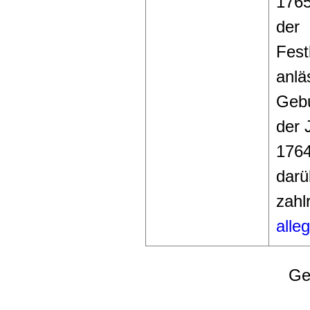
1765
der
Fest
anlä
Gebu
der 
1764
darü
zahl
alle
Ge