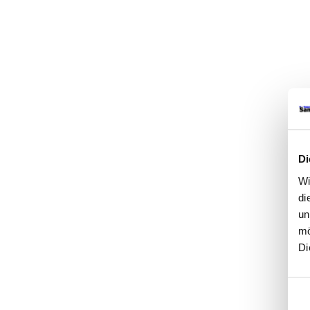
Di
Wi
di
un
mö
Di
Einw