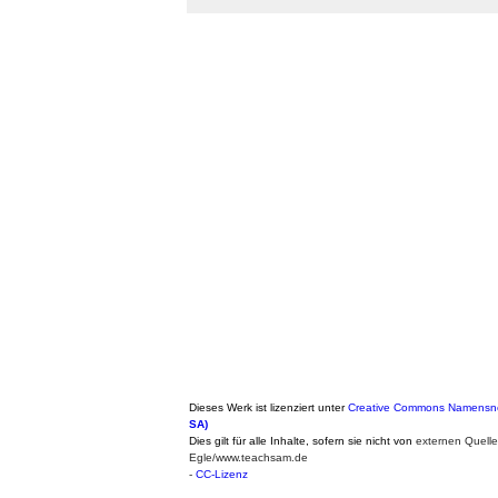
Dieses Werk ist lizenziert unter
Creative Commons Namensnen
SA)
Dies gilt für alle Inhalte, sofern sie nicht von
externen Quelle
Egle/www.teachsam.de
-
CC-Lizenz