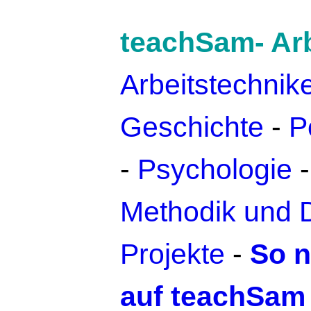
teachSam- Arb
Arbeitstechnik
Geschichte
-
Po
-
Psychologie
Methodik und 
Projekte
-
So n
auf teachSam