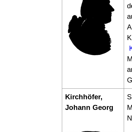
d
a
A
K
K
M
a
G
Kirchhöfer,
S
Johann Georg
M
N