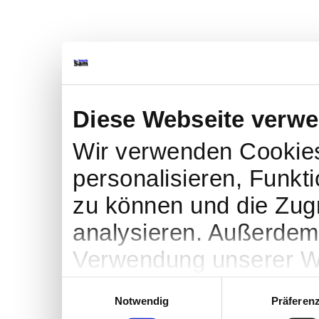
Diese Webseite verwe
Wir verwenden Cookies
personalisieren, Funkt
zu können und die Zugr
analysieren. Außerdem 
Verwendung unserer We
soziale Medien, Werbu
Einwilligungsauswahl
Notwendig
Präferen
Partner führen diese I