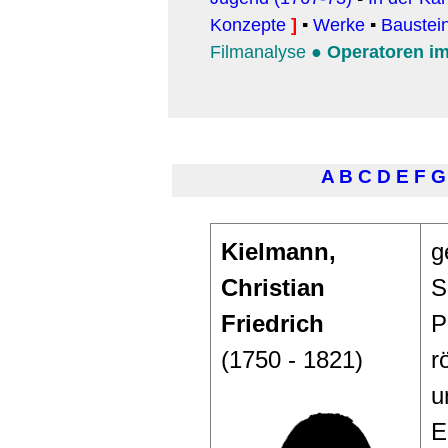
Konzepte
]
▪
Werke
▪
Baustei
Filmanalyse
●
Operatoren i
A
B
C
D
E
F
G
Kielmann,
g
Christian
S
Friedrich
P
(1750 - 1821)
r
u
E