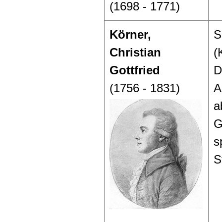
(1698 - 1771)
Körner,
S
Christian
(
Gottfried
D
(1756 - 1831)
A
a
G
s
S