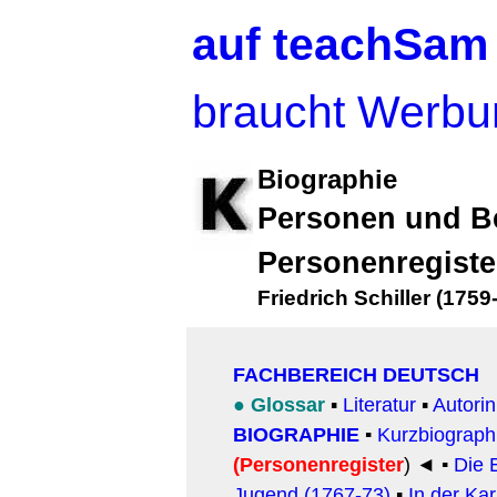
auf teachSam
braucht Werbu
Biographie
Personen und B
Personenregiste
Friedrich Schiller (1759
FACHBEREICH DEUTSCH
●
Glossar
▪
Literatur
▪
Autori
BIOGRAPHIE
▪
Kurzbiograph
(Personenregister
)
◄ ▪
Die 
Jugend (1767-73)
▪
In der Ka