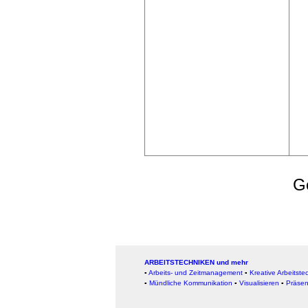
Ge
ARBEITSTECHNIKEN und mehr
▪
Arbeits- und Zeitmanagement
▪
Kreative Arbeitste
▪
Mündliche Kommunikation
▪
Visualisieren
▪
Präsen