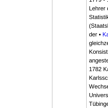
Lehrer 
Statisti
(Staat
der •
Ka
gleichze
Konsist
angestel
1782 Ka
Karlssc
Wechse
Univers
Tübing