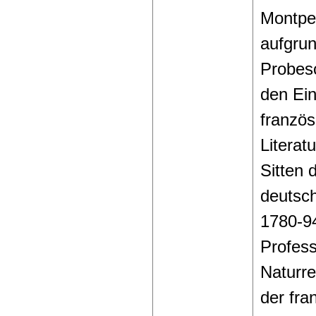
Montpel
aufgrun
Probesc
den Ein
französ
Literatu
Sitten 
deutsc
1780-94
Profes
Naturre
der fra