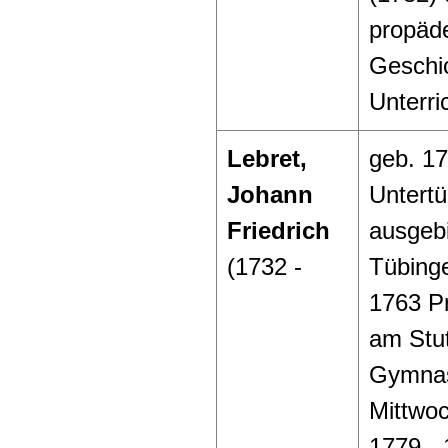
propäde
Geschi
Unterri
Lebret,
geb. 17
Johann
Untertü
Friedrich
ausgebi
(1732 -
Tübinge
1763 P
am Stut
Gymnas
Mittwoc
1779 - 