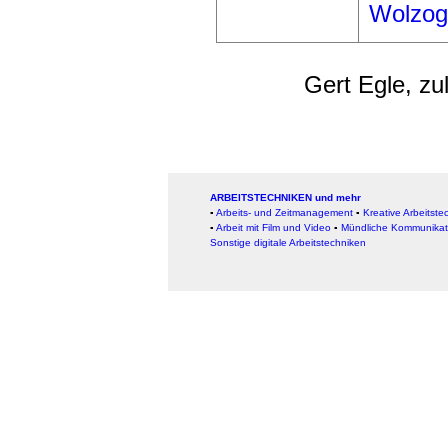
Wolzog
Gert Egle, zu
ARBEITSTECHNIKEN und mehr
▪
Arbeits- und Zeitmanagement
▪
Kreative Arbeitste
▪
Arbeit mit Film und Video
▪
Mündliche Kommunikat
Sonstige digitale Arbeitstechniken