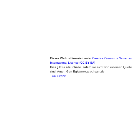
Dieses Werk ist lizenziert unter
Creative Commons Namensne
International License
(CC-BY-SA)
Dies gilt für alle Inhalte, sofern sie nicht von
externen Quell
sind. Autor: Gert Egle/www.teachsam.de
-
CC-Lizenz