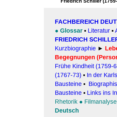
Friedrich Schiller (1759
FACHBEREICH DEU
●
Glossar
▪
Literatur
▪
FRIEDRICH SCHILLE
Kurzbiographie
►
Leb
Begegnungen (Person
Frühe Kindheit (1759-
(1767-73)
▪
In der Kar
Bausteine
▪
Biographi
Bausteine
▪
Links ins I
Rhetorik
●
Filmanalyse
Deutsch