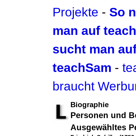
Projekte
-
So n
man auf teac
sucht man au
teachSam
-
t
braucht Werbu
Biographie
Personen und B
Ausgewähltes P