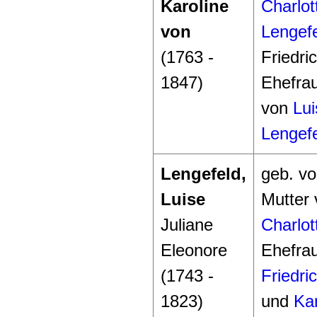
Karoline
Charlot
von
Lengef
(1763 -
Friedri
1847)
Ehefrau
von
Lui
Lengef
Lengefeld,
geb. v
Luise
Mutter
Juliane
Charlot
Eleonore
Ehefra
(1743 -
Friedric
1823)
und
Kar