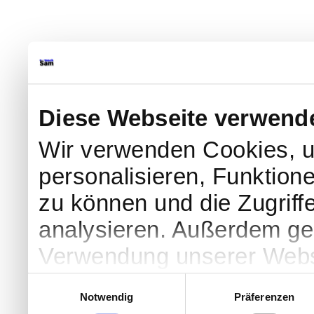
Diese Webseite verwend
Wir verwenden Cookies, u
personalisieren, Funktion
zu können und die Zugriff
analysieren. Außerdem geb
Verwendung unserer Websi
soziale Medien, Werbung 
Einwilligungsauswahl
Notwendig
Präferenzen
Partner führen diese Info