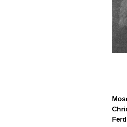
Mose
Chri
Ferd