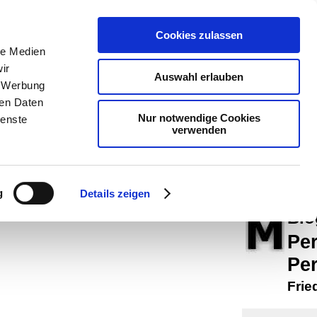
teachSam
Cookies zulassen
Arbeitste
le Medien
ir
Politik
-
P
Auswahl erlauben
, Werbung
Methodik
ren Daten
Nur notwendige Cookies
ienste
navigier
verwenden
man auf
Werbung
g
Details zeigen
Bio
Pe
Pe
Frie