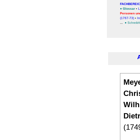
FACHBEREI
●
Glossar
▪
L
Personen un
(1767-73)
▪
I
...
●
Schreib
Meye
Chri
Wil
Diet
(174