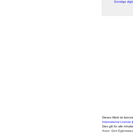
Sonstige digi
Dieses Werk ist lizenzi
International License
Dies gilt für alle Inhal
Autor: Gert Egle/www