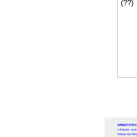
(??)
ARBEITSTEC
▪
Arbeits- un
Arbeit mit Fi