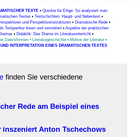
, Werbung
ren Daten
MATISCHER TEXTE
▪
Quickie für Eilige: So analysiert man
amatischen Textes
▪
Textschichten: Haupt- und Nebentext
▪
ienste
erspektiven und Perspektivenstrukturen
▪
Dramatische Rede
▪
s Textpartitur lesen und verstehen
▪
Aspekte der praktischen
 Dramas
▪
Didaktik: Das Drama im Literaturunterricht
▪
che Zweckformen
▪
Literaturgeschichte
▪
Motive der Literatur
▪
UND INTERPRETATION EINES DRAMATISCHEN TEXTES
e
finden Sie verschiedene
cher Rede am Beispiel eines
r
inszeniert Anton Tschechows