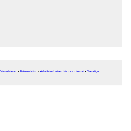
▪
Visualisieren
▪
Präsentation
▪
Arbeitstechniken für das Internet
▪
Sonstige