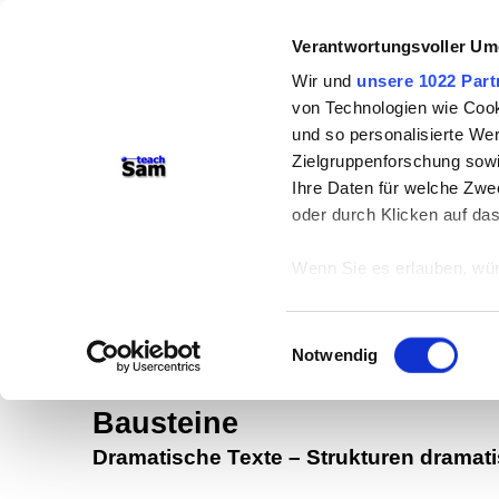
Verantwortungsvoller Um
Wir und
unsere 1022 Part
von Technologien wie Cook
und so personalisierte We
Zielgruppenforschung sowi
Ihre Daten für welche Zwec
teachSam- Arbeitsbereiche:
oder durch Klicken auf da
Arbeitstechniken
-
Deutsch
-
Geschich
Wenn Sie es erlauben, wür
Didaktik
-
Projekte
-
So navigiert ma
Informationen über
braucht Werbung
können
Einwilligungsauswahl
Ihr Gerät durch ak
Notwendig
Erfahren Sie mehr darüber,
Dramaturgie und Inszenierung
Präferenzen im
Abschnitt
Bausteine
Dramatische Texte
–
Strukturen dramati
Wir verwenden Cookies, um
anbieten zu können und di