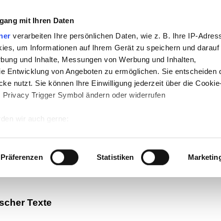
gang mit Ihren Daten
ner
verarbeiten Ihre persönlichen Daten, wie z. B. Ihre IP-Adress
ies, um Informationen auf Ihrem Gerät zu speichern und darauf
rbung und Inhalte, Messungen von Werbung und Inhalten,
e Entwicklung von Angeboten zu ermöglichen. Sie entscheiden 
ke nutzt. Sie können Ihre Einwilligung jederzeit über die Cookie
s Privacy Trigger Symbol ändern oder widerrufen
te
-
Politik
-
Pädagogik
-
Psychologie
-
Me
den wir auch gerne:
n auf teachSam
-
So sucht man auf tea
 Ihre geografische Lage erfassen, welche bis auf einige Meter g
tives Scannen nach bestimmten Merkmalen (Fingerprinting) identi
Präferenzen
Statistiken
Marketin
 wie Ihre persönlichen Daten verarbeitet werden, und legen Sie 
 Einzelheiten
fest.
scher Texte
 Inhalte und Anzeigen zu personalisieren, Funktionen für sozia
e Zugriffe auf unsere Website zu analysieren. Außerdem geben w