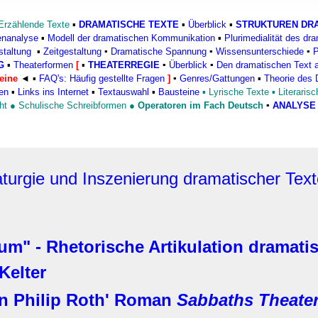
rwendung unserer Website an unsere Partner für soziale Medien
re Partner führen diese Informationen möglicherweise mit weite
Erzählende Texte
▪
DRAMATISCHE TEXTE
▪
Überblick
▪
STRUKTUREN DRA
enanalyse
▪
Modell der dramatischen Kommunikation
▪
Plurimedialität des dr
ereitgestellt haben oder die sie im Rahmen Ihrer Nutzung der D
staltung
▪
Zeitgestaltung
▪
Dramatische Spannung
▪
Wissensunterschiede
▪
P
G
▪
Theaterformen
[
▪
THEATERREGIE
▪
Überblick
▪
Den dramatischen Text al
eine
◄
▪
FAQ's: Häufig gestellte Fragen
]
▪
Genres/Gattungen
▪
Theorie des
en
▪
Links ins Internet
▪
Textauswahl
▪
Bausteine
▪
Lyrische Texte
▪
Literaris
ht
●
Schulische Schreibformen
●
Operatoren im Fach Deutsch
▪
ANALYSE 
turgie und Inszenierung
dramatischer Text
" - Rhetorische Artikulation dramatis
Kelter
in Philip Roth' Roman
Sabbaths Theate