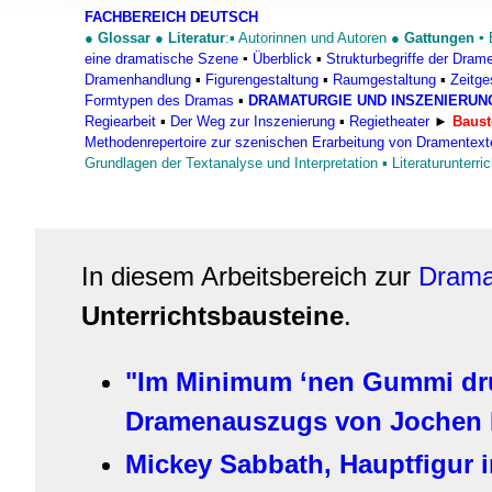
Informationen zu Ihrer Ve
FACHBEREICH DEUTSCH
und Analysen weiter. Unse
●
Glossar
●
Literatur
:▪
Autorinnen und Autoren
●
Gattungen
▪
eine dramatische Szene
▪
Überblick
▪
Strukturbegriffe der Dram
zusammen, die Sie ihnen b
Dramenhandlung
▪
Figurengestaltung
▪
Raumgestaltung
▪
Zeitge
gesammelt haben.
Formtypen des Dramas
▪
DRAMATURGIE UND INSZENIERUN
Regiearbeit
▪
Der Weg zur Inszenierung
▪
Regietheater
►
Baust
Methodenrepertoire zur szenischen Erarbeitung von Dramentext
Grundlagen der Textanalyse und Interpretation
▪
Literaturunterric
In diesem Arbeitsbereich zur
Drama
Unterrichtsbausteine
.
"Im Minimum ‘nen Gummi drum
Dramenauszugs von Jochen 
Mickey Sabbath, Hauptfigur 