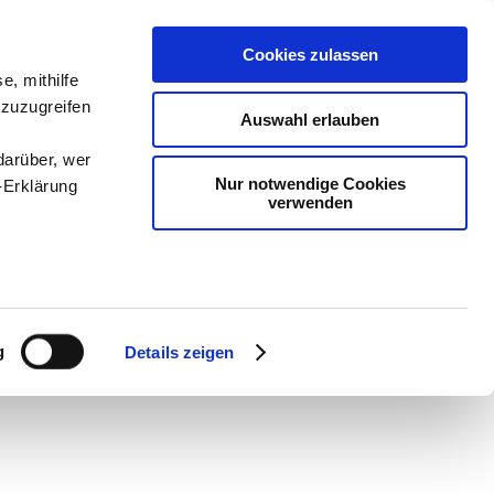
Cookies zulassen
e, mithilfe
 zuzugreifen
Auswahl erlauben
darüber, wer
Nur notwendige Cookies
-Erklärung
verwenden
dien
-
Methodik und
chSam
-
teachSam
enau sein
fizieren
g
Details zeigen
Ihre
le Medien
ir