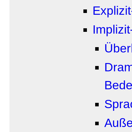
Explizi
Implizi
Über
Dram
Bede
Spra
Auße