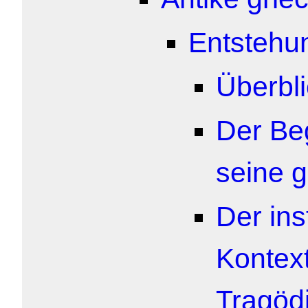
Entstehu
Überbl
Der Beg
seine 
Der ins
Kontext
Tragöd