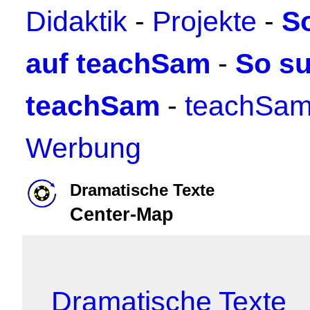
Didaktik
-
Projekte
-
S
auf teachSam
-
So su
teachSam
-
teachSam
Werbung
Dramatische Texte
Center-Map
Dramatische Texte