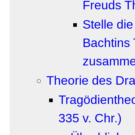
Freuds T
Stelle di
Bachtins
zusamme
Theorie des Dr
Tragödientheo
335 v. Chr.)