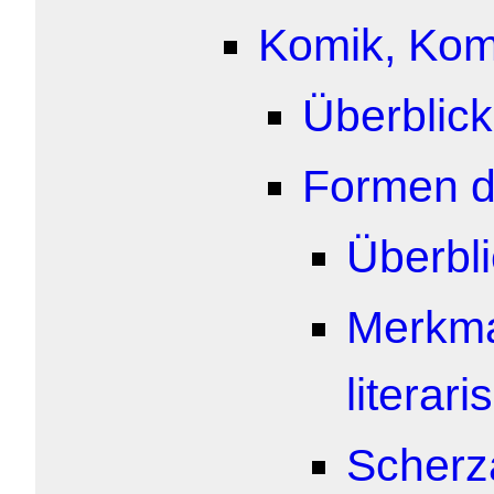
Komik, Kom
Überblick
Formen d
Überbl
Merkma
literar
Scherza