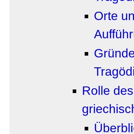
Orte un
Auffüh
Gründe 
Tragödi
Rolle des
griechisc
Überbl