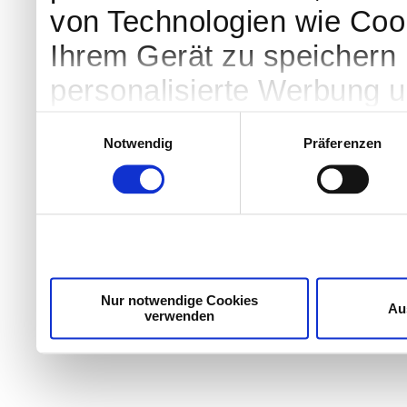
von Technologien wie Coo
Ihrem Gerät zu speichern 
personalisierte Werbung 
Werbung und Inhalten, Zi
Einwilligungsauswahl
Notwendig
Präferenzen
Entwicklung von Angebote
entscheiden darüber, wer
nutzt. Sie können Ihre Einw
Cookie-Erklärung oder dur
Trigger Symbol ändern od
Nur notwendige Cookies
Au
verwenden
Wenn Sie es erlauben, wü