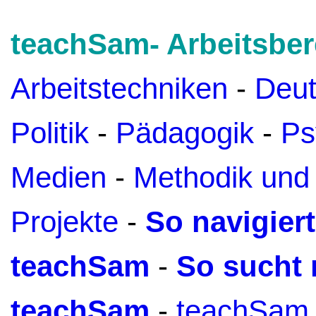
teachSam- Arbeitsber
Arbeitstechniken
-
Deu
Politik
-
Pädagogik
-
Ps
Medien
-
Methodik und
Projekte
-
So navigier
teachSam
-
So sucht 
teachSam
-
teachSam 