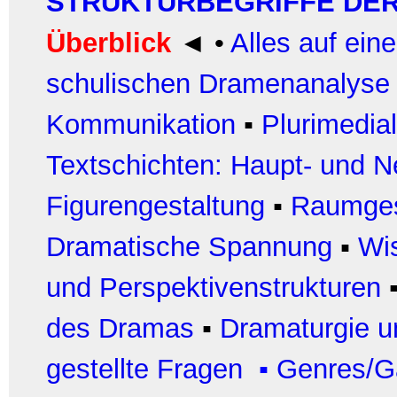
STRUKTURBEGRIFFE DE
Überblick
◄
•
Alles auf eine
schulischen Dramenanalyse
Kommunikation
▪
Plurimedia
Textschichten: Haupt- und N
Figurengestaltung
▪
Raumges
Dramatische Spannung
▪
Wi
und Perspektivenstrukturen
des Dramas
▪
Dramaturgie u
gestellte Fragen
▪
Genres/G