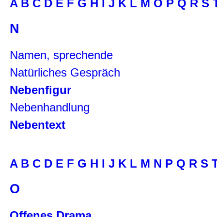
A
B
C
D
E
F
G
H
I
J
K
L
M
O
P
Q
R
S
N
Namen, sprechende
Natürliches Gespräch
Nebenfigur
Nebenhandlung
Nebentext
A
B
C
D
E
F
G
H
I
J
K
L
M
N
P
Q
R
S
O
Offenes Drama