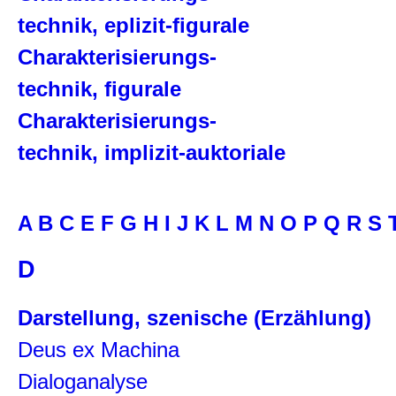
technik, eplizit-figurale
Charakterisierungs-
technik, figurale
Charakterisierungs-
technik, implizit-auktoriale
A
B
C
E
F
G
H
I
J
K
L
M
N
O
P
Q
R
S
D
Darstellung, szenische (Erzählung)
Deus ex Machina
Dialoganalyse