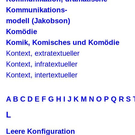
Kommunikations-
modell (Jakobson)
Komödie
Komik, Komisches und Komödie
Kontext, extratextueller
Kontext, infratextueller
Kontext, intertextueller
A
B
C
D
E
F
G
H
I
J
K
M
N
O
P
Q
R
S
L
Leere Konfiguration