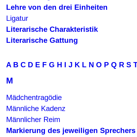
Lehre von den drei Einheiten
Ligatur
Literarische Charakteristik
Literarische Gattung
A
B
C
D
E
F
G
H
I
J
K
L
N
O
P
Q
R
S
M
Mädchentragödie
Männliche Kadenz
Männlicher Reim
Markierung des jeweiligen Sprechers