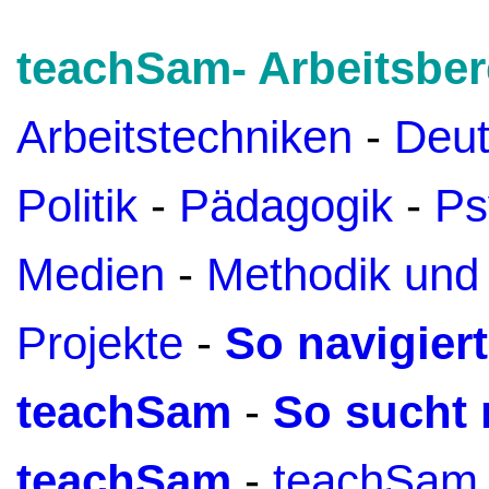
teachSam- Arbeitsber
Arbeitstechniken
-
Deu
Politik
-
Pädagogik
-
Ps
Medien
-
Methodik und
Projekte
-
So navigier
teachSam
-
So sucht 
teachSam
-
teachSam 