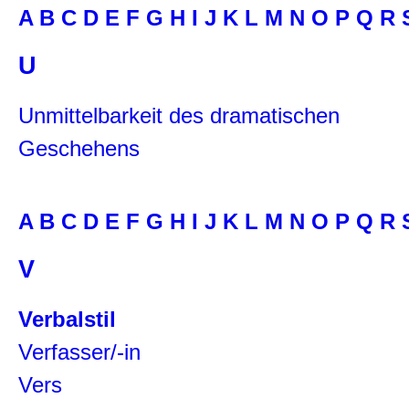
A
B
C
D
E
F
G
H
I
J
K
L
M
N
O
P
Q
R
U
Unmittelbarkeit des dramatischen
Geschehens
A
B
C
D
E
F
G
H
I
J
K
L
M
N
O
P
Q
R
V
Verbalstil
Verfasser/-in
Vers