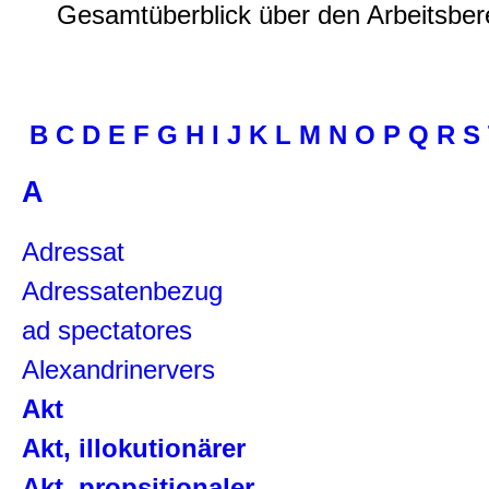
Gesamtüberblick über den Arbeitsbere
B
C
D
E
F
G
H
I
J
K
L
M
N
O
P
Q
R
S
A
Adressat
Adressatenbezug
ad spectatores
Alexandrinervers
Akt
Akt, illokutionärer
Akt, propsitionaler