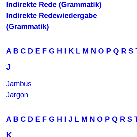
Indirekte Rede (Grammatik)
Indirekte Redewiedergabe
(Grammatik)
A
B
C
D
E
F
G
H
I
K
L
M
N
O
P
Q
R
S
J
Jambus
Jargon
A
B
C
D
E
F
G
H
I
J
L
M
N
O
P
Q
R
S
K