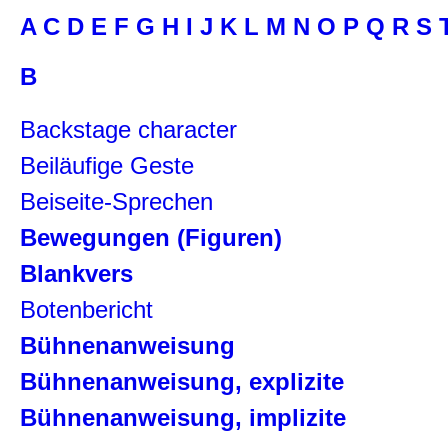
A
C
D
E
F
G
H
I
J
K
L
M
N
O
P
Q
R
S
B
Backstage character
Beiläufige Geste
Beiseite-Sprechen
Bewegungen (Figuren)
Blankvers
Botenbericht
Bühnenanweisung
Bühnenanweisung, explizite
Bühnenanweisung, implizite