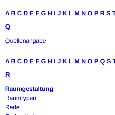
A
B
C
D
E
F
G
H
I
J
K
L
M
N
O
P
R
S
Q
Quellenangabe
A
B
C
D
E
F
G
H
I
J
K
L
M
N
O
P
Q
S
R
Raumgestaltung
Raumtypen
Rede