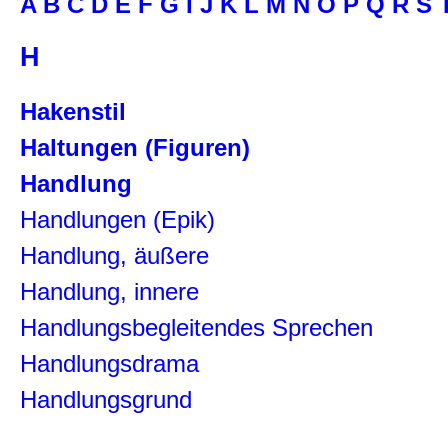
A
B
C
D
E
F
G
I
J
K
L
M
N
O
P
Q
R
S
H
Hakenstil
Haltungen (Figuren)
Handlung
Handlungen (Epik)
Handlung, äußere
Handlung, innere
Handlungsbegleitendes Sprechen
Handlungsdrama
Handlungsgrund