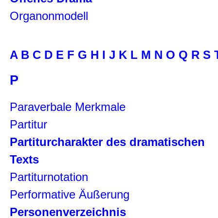
Organonmodell
A
B
C
D
E
F
G
H
I
J
K
L
M
N
O
Q
R
S
P
Paraverbale Merkmale
Partitur
Partiturcharakter des dramatischen
Texts
Partiturnotation
Performative Äußerung
Personenverzeichnis