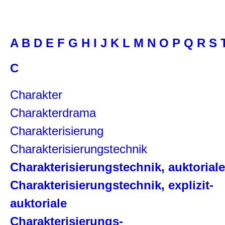
A
B
D
E
F
G
H
I
J
K
L
M
N
O
P
Q
R
S
C
Charakter
Charakterdrama
Charakterisierung
Charakterisierungstechnik
Charakterisierungstechnik, auktoriale
Charakterisierungstechnik, explizit-
auktoriale
Charakterisierungs-