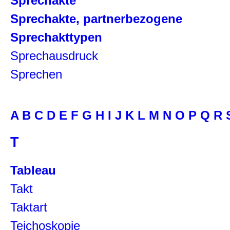
Sprechakte
Sprechakte, partnerbezogene
Sprechakttypen
Sprechausdruck
Sprechen
A
B
C
D
E
F
G
H
I
J
K
L
M
N
O
P
Q
R
T
Tableau
Takt
Taktart
Teichoskopie