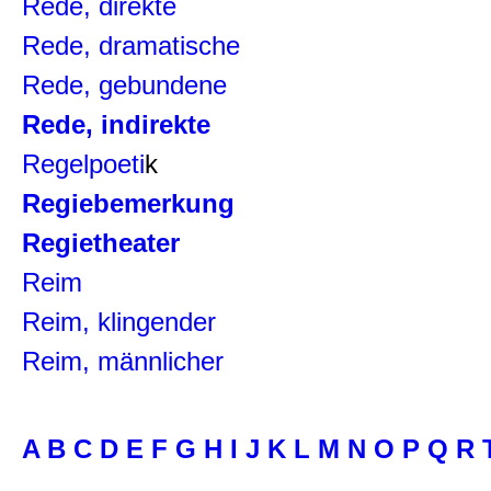
Rede, direkte
Rede, dramatische
Rede, gebundene
Rede, indirekte
Regelpoeti
k
Regiebemerkung
Regietheater
Reim
Reim, klingender
Reim, männlicher
A
B
C
D
E
F
G
H
I
J
K
L
M
N
O
P
Q
R