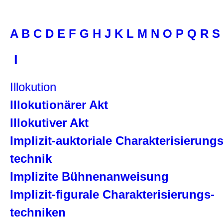
A
B
C
D
E
F
G
H
J
K
L
M
N
O
P
Q
R
S
I
Illokution
Illokutionärer Akt
Illokutiver Akt
Implizit-auktoriale Charakterisierungs
technik
Implizite Bühnenanweisung
Implizit-figurale Charakterisierungs-
techniken