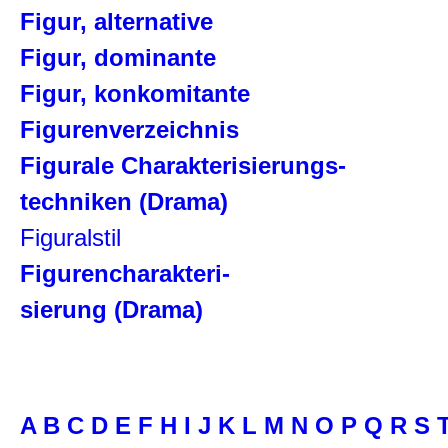
Figur, alternative
Figur, dominante
Figur, konkomitante
Figurenverzeichnis
Figurale Charakterisierungs-
techniken (Drama)
Figuralstil
Figurencharakteri-
sierung (Drama)
A
B
C
D
E
F
H
I
J
K
L
M
N
O
P
Q
R
S