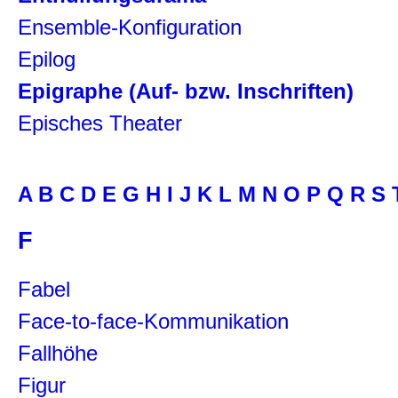
Ensemble-Konfiguration
Epilog
Epigraphe (Auf- bzw. Inschriften)
Episches Theater
A
B
C
D
E
G
H
I
J
K
L
M
N
O
P
Q
R
S
F
Fabel
Face-to-face-Kommunikation
Fallhöhe
Figur