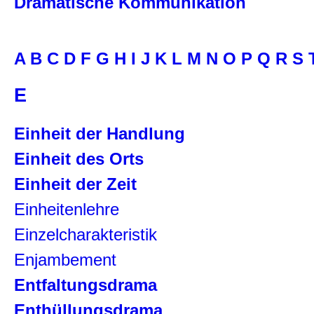
Dramatische Kommunikation
A
B
C
D
F
G
H
I
J
K
L
M
N
O
P
Q
R
S
E
Einheit der Handlung
Einheit des Orts
Einheit der Zeit
Einheitenlehre
Einzelcharakteristik
Enjambement
Entfaltungsdrama
Enthüllungsdrama