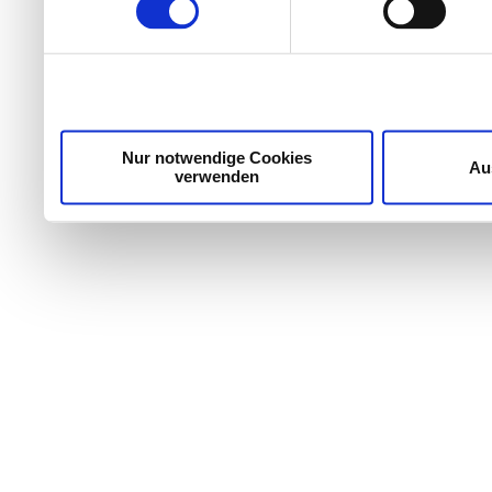
Wir verwenden Cookies, um Inhalte und Anzeigen zu per
die Zugriffe auf unsere Website zu analysieren. Außer
unsere Partner für soziale Medien, Werbung und Analyse
möglicherweise mit weiteren Daten zusammen, die Sie ih
Dienste gesammelt haben.
Nur notwendige Cookies
Au
verwenden