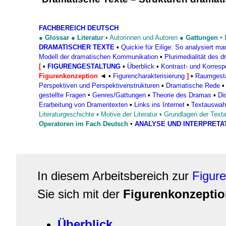
FACHBEREICH DEUTSCH
●
Glossar
●
Literatur
:▪
Autorinnen und Autoren
●
Gattungen
▪
DRAMATISCHER TEXTE
▪
Quickie für Eilige: So analysiert m
Modell der dramatischen Kommunikation
▪
Plurimedialität des 
[
▪
FIGURENGESTALTUNG
▪
Überblick
▪
Kontrast- und Korres
Figurenkonzeption
◄
▪
Figurencharakterisierung
]
▪
Raumgesta
Perspektiven und Perspektivenstrukturen
▪
Dramatische Rede
gestellte Fragen
▪
Genres/Gattungen
▪
Theorie des Dramas
▪
Di
Erarbeitung von Dramentexten
▪
Links ins Internet
▪
Textauswah
Literaturgeschichte
▪
Motive der Literatur
▪
Grundlagen der Texta
Operatoren im Fach Deutsch
▪
ANALYSE UND INTERPRETA
In diesem Arbeitsbereich zur
Figure
Sie sich mit der
Figurenkonzepti
Überblick