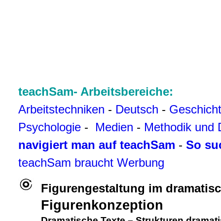
teachSam- Arbeitsbereiche:
Arbeitstechniken
-
Deutsch
-
Geschich
Psychologie
-
Medien
-
Methodik und 
navigiert man auf teachSam
-
So su
teachSam braucht Werbung
Figurengestaltung im dramatisc
Figurenkonzeption
Dramatische Texte
–
Strukturen dramati