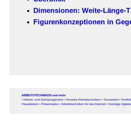
Dimensionen: Weite-Länge-Ti
Figurenkonzeptionen in Ge
ARBEITSTECHNIKEN und mehr
▪
Arbeits- und Zeitmanagement
▪
Kreative Arbeitstechniken
▪
Teamarbeit
▪
Portfol
Visualisieren
▪
Präsentation
▪
Arbeitstechniken für das Internet
▪
Sonstige digital