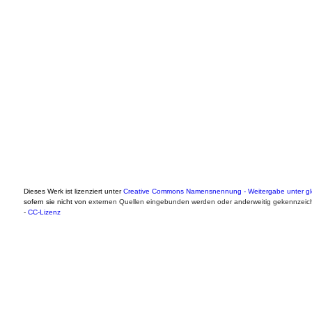
Dieses Werk ist lizenziert unter
Creative Commons Namensnennung - Weitergabe unter gle
sofern sie nicht von
externen Quellen eingebunden werden oder anderweitig gekennzeich
-
CC-Lizenz