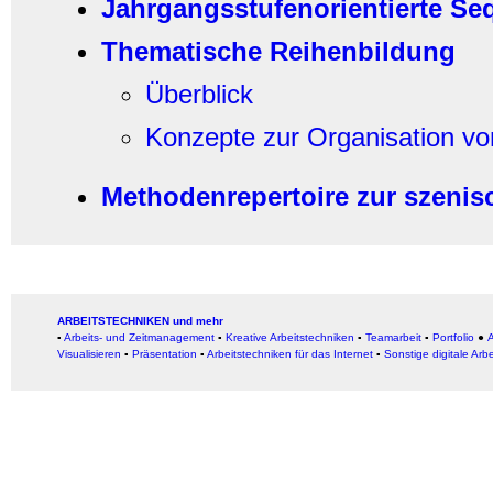
Jahrgangsstufenorientierte S
Thematische Reihenbildung
Überblick
Konzepte zur Organisation von
Methodenrepertoire zur szenis
ARBEITSTECHNIKEN und mehr
▪
Arbeits- und Zeitmanagement
▪
Kreative Arbeitstechniken
▪
Teamarbeit
▪
Portfolio
●
A
Visualisieren
▪
Präsentation
▪
Arbeitstechniken für das Internet
▪
Sonstige digitale Arb