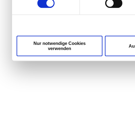
Wir verwenden Cookies, um Inhalte und Anzeigen zu per
die Zugriffe auf unsere Website zu analysieren. Außer
unsere Partner für soziale Medien, Werbung und Analyse
möglicherweise mit weiteren Daten zusammen, die Sie ih
Dienste gesammelt haben.
Nur notwendige Cookies
Au
verwenden