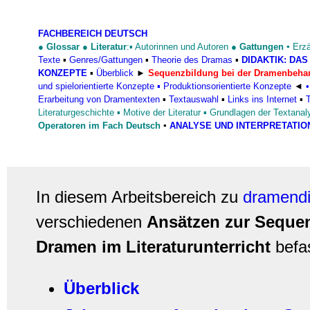
FACHBEREICH DEUTSCH
●
Glossar
●
Literatur
:▪
Autorinnen und Autoren
●
Gattungen
▪
Erz
Texte
▪
Genres/Gattungen
▪
Theorie des Dramas
▪
DIDAKTIK: DA
KONZEPTE
▪
Überblick
►
Sequenzbildung bei der Dramenbeha
und spielorientierte Konzepte
▪
Produktionsorientierte Konzepte
◄
Erarbeitung von Dramentexten
▪
Textauswahl
▪
Links ins Internet
▪
Literaturgeschichte
▪
Motive der Literatur
▪
Grundlagen der Textanaly
Operatoren im Fach Deutsch
▪
ANALYSE UND INTERPRETATIO
In diesem Arbeitsbereich zu
dramendi
verschiedenen
Ansätzen zur Seque
Dramen im Literaturunterricht
befa
Überblick