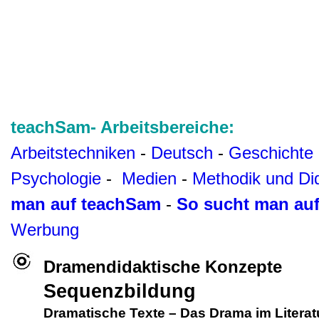
teachSam- Arbeitsbereiche:
Arbeitstechniken
-
Deutsch
-
Geschichte
Psychologie
-
Medien
-
Methodik und Di
man auf teachSam
-
So sucht man au
Werbung
Dramendidaktische Konzepte
Sequenzbildung
Dramatische Texte
–
Das Drama im Literat