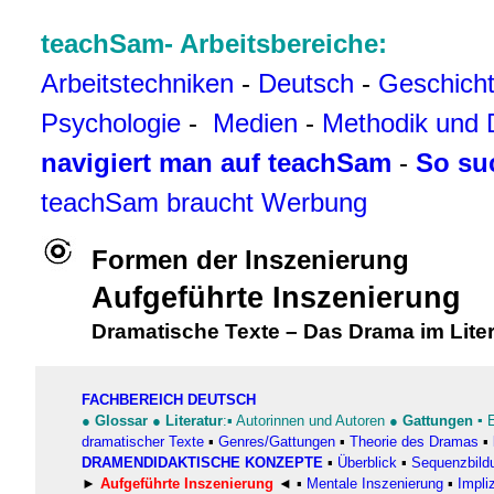
teachSam- Arbeitsbereiche:
Arbeitstechniken
-
Deutsch
-
Geschich
Psychologie
-
Medien
-
Methodik und 
navigiert man auf teachSam
-
So su
teachSam braucht Werbung
Formen der Inszenierung
Aufgeführte Inszenierung
Dramatische Texte
–
Das Drama im Liter
FACHBEREICH DEUTSCH
●
Glossar
●
Literatur
:▪
Autorinnen und Autoren
●
Gattungen
▪
dramatischer Texte
▪
Genres/Gattungen
▪
Theorie des Dramas
▪
DRAMENDIDAKTISCHE KONZEPTE
▪
Überblick
▪
Sequenzbild
►
Aufgeführte Inszenierung
◄
▪
Mentale Inszenierung
▪
Impli