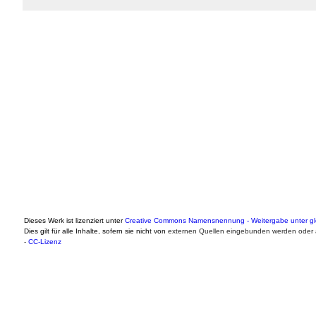
Dieses Werk ist lizenziert unter
Creative Commons Namensnennung - Weitergabe unter gle
Dies gilt für alle Inhalte, sofern sie nicht von
externen Quellen eingebunden werden oder a
-
CC-Lizenz