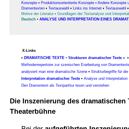
Konzepte
▪
Produktionsorientierte Konzepte
•
Andere Konzepte 
Dramentexten
▪
Textauswahl
▪
Links ins Internet
▪
Textauswahl
Motive der Literatur
▪
Grundlagen der Textanalyse und Interpreta
Deutsch
▪
ANALYSE UND INTERPRETATION EINES DRAMA
X-Links
▪
DRAMATISCHE TEXTE
▪
Strukturen dramatischer Text
e »
Methodenrepertoire zur szenischen Erarbeitung von Dramentext
analysiert man eine dramatische Szene
▪
Strukturbegriffe für d
Interpretation dramatischer Texte
▪
Analyse und Interpretation
Den Dramentext als Textpartitur lesen und verstehen
Die Inszenierung des dramatischen 
Theaterbühne
Bei der
aufgeführten Inszenieru