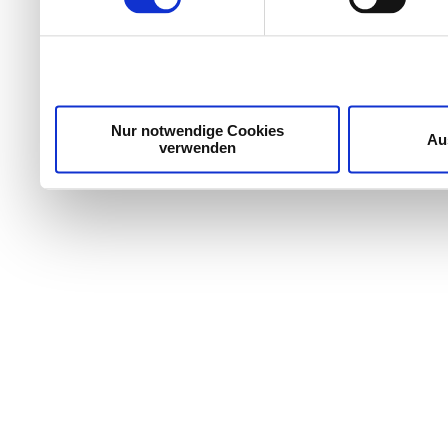
Wir verwenden Cookies, um Inhalte und Anzeigen zu per
die Zugriffe auf unsere Website zu analysieren. Außer
unsere Partner für soziale Medien, Werbung und Analyse
möglicherweise mit weiteren Daten zusammen, die Sie ih
Dienste gesammelt haben.
Nur notwendige Cookies
Au
verwenden