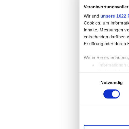
Verantwortungsvoller
Wir und
unsere 1022 
Cookies, um Informati
Inhalte, Messungen vo
entscheiden darüber, w
Erklärung oder durch 
Wenn Sie es erlauben,
Informationen 
Ihr Gerät durc
Einwilligungsauswahl
Erfahren Sie mehr dar
Notwendig
Einzelheiten
fest.
Wir verwenden Cookies
die Zugriffe auf unse
unsere Partner für so
möglicherweise mit we
Dienste gesammelt ha