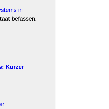
ystems in
taat
befassen.
s: Kurzer
er