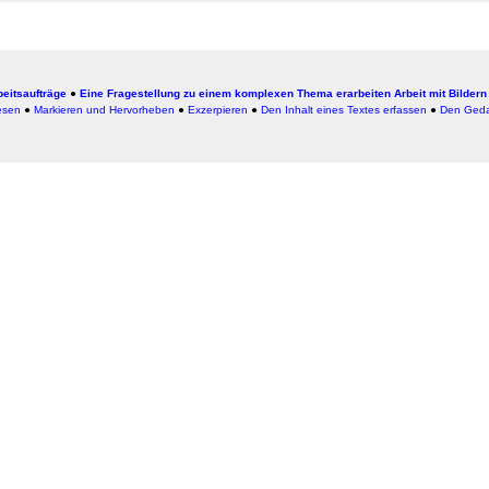
beitsaufträge
●
Eine Fragestellung zu einem komplexen Thema erarbeiten
Arbeit mit Bildern
esen
●
Markieren und Hervorheben
●
Exzerpieren
●
Den Inhalt eines Textes erfassen
●
Den Geda