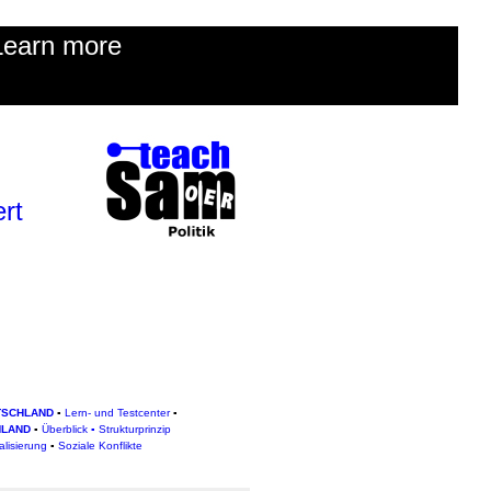
Learn more
ert
TSCHLAND
▪
Lern- und Testcenter
▪
HLAND
▪
Überblick
▪
Strukturprinzip
alisierung
▪
Soziale Konflikte