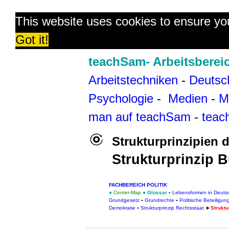
This website uses cookies to ensure yo
Got it!
teachSam- Arbeitsberei
Arbeitstechniken
-
Deutsc
Psychologie
-
Medien
-
M
man auf teachSam
-
teac
Strukturprinzipien 
Strukturprinzip 
FACHBEREICH POLITIK
●
Center-Map
●
Glossar
▪
Lebensformen in Deuts
Grundgesetz
▪
Grundrechte
▪
Politische Beteiligun
Demokratie
▪
Strukturprinzip Rechtsstaat
►
Struktu