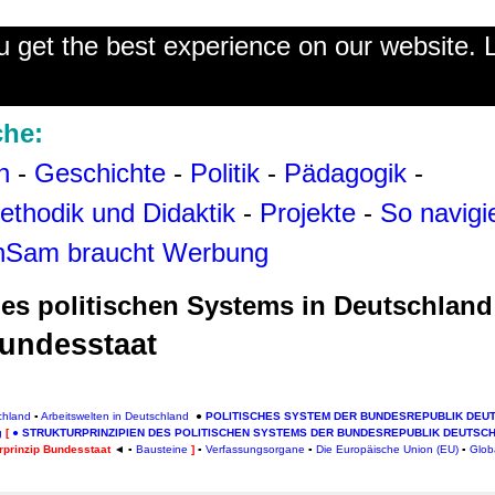
u get the best experience on our website.
che:
h
-
Geschichte
-
Politik
-
Pädagogik
-
ethodik und Didaktik
-
Projekte
-
So navigi
hSam braucht Werbung
des politischen Systems in Deutschland
Bundesstaat
chland
▪
Arbeitswelten in Deutschland
●
POLITISCHES SYSTEM DER BUNDESREPUBLIK DEU
g
[
●
STRUKTURPRINZIPIEN DES POLITISCHEN SYSTEMS DER BUNDESREPUBLIK DEUTSC
rprinzip Bundesstaat
◄ ▪
Bausteine
]
▪
Verfassungsorgane
▪
Die Europäische Union (EU)
▪
Glob