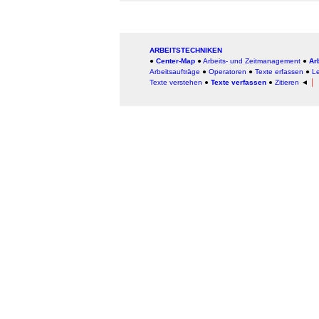
ARBEITSTECHNIKEN
●
Center-Map
●
Arbeits- und Zeitmanagement
●
Ar
Arbeitsaufträge
●
Operatoren
●
Texte erfassen
●
L
Texte verstehen
●
Texte verfassen
●
Zitieren
◄
│