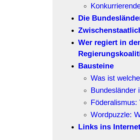
Konkurrierend
Die Bundesländer
Zwischenstaatlic
Wer regiert in d
Regierungskoali
Bausteine
Was ist welche
Bundesländer 
Föderalismus: 
Wordpuzzle: Wi
Links ins Interne