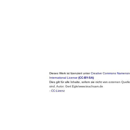
Dieses Werk ist lizenziert unter
Creative Commons Namensne
International License
(CC-BY-SA)
Dies gilt für alle Inhalte, sofern sie nicht von
externen Quell
sind. Autor: Gert Egle/www.teachsam.de
-
CC-Lizenz