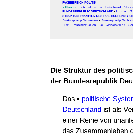
FACHBEREICH POLITIK
●
Glossar
▪
Lebensformen in Deutschland
▪
Arbeit
BUNDESREPUBLIK DEUTSCHLAND
▪
Lern- und T
STRUKTURPRINZIPIEN DES POLITISCHEN SYS
Strukturprinzip Demokratie
▪
Strukturprinzip Rechtss
▪
Die Europäische Union (EU)
▪
Globalisierung
▪
Soz
Die Struktur des politi
der Bundesrepublik Deu
Das ▪
politische Syst
Deutschland
ist als V
einer Reihe von unanf
das Zusammenleben d