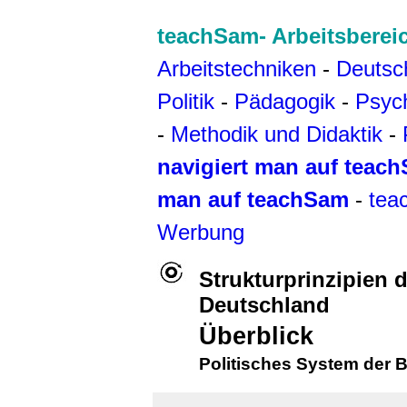
teachSam- Arbeitsberei
Arbeitstechniken
-
Deutsc
Politik
-
Pädagogik
-
Psyc
-
Methodik und Didaktik
-
navigiert man auf teac
man auf teachSam
-
tea
Werbung
Strukturprinzipien 
Deutschland
Überblick
Politisches System der 