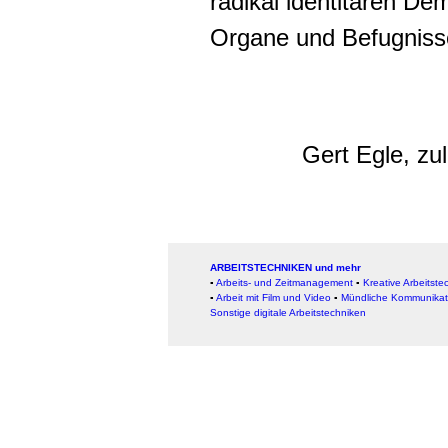
radikal identitären De
Organe und Befugnisse 
Gert Egle, zu
ARBEITSTECHNIKEN und mehr
▪
Arbeits- und Zeitmanagement
▪
Kreative Arbeitste
▪
Arbeit mit Film und Video
▪
Mündliche Kommunikat
Sonstige digitale Arbeitstechniken