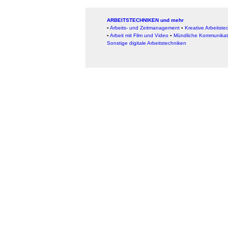
ARBEITSTECHNIKEN und mehr
▪
Arbeits- und Zeitmanagement
▪
Kreative Arbeitste
▪
Arbeit mit Film und Video
▪
Mündliche Kommunikat
Sonstige digitale Arbeitstechniken