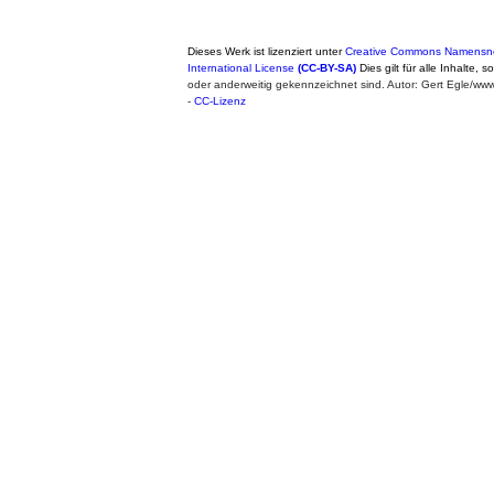
Dieses Werk ist lizenziert unter
Creative Commons Namensne
International License
(CC-BY-SA)
Dies gilt für alle Inhalte, 
oder anderweitig gekennzeichnet sind. Autor: Gert Egle/w
-
CC-Lizenz