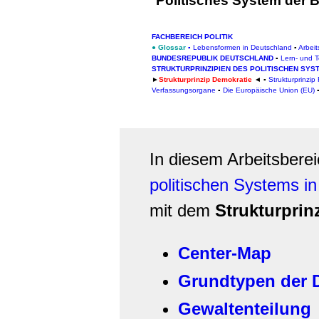
Politisches System der 
FACHBEREICH POLITIK
●
Glossar
▪
Lebensformen in Deutschland
▪
Arbeit
BUNDESREPUBLIK DEUTSCHLAND
▪
Lern- und T
STRUKTURPRINZIPIEN DES POLITISCHEN SY
►
Strukturprinzip Demokratie
◄ ▪
Strukturprinzip
Verfassungsorgane
▪
Die Europäische Union (EU)
In diesem Arbeitsbere
politischen Systems i
mit dem
Strukturprin
Center-Map
Grundtypen der 
Gewaltenteilung