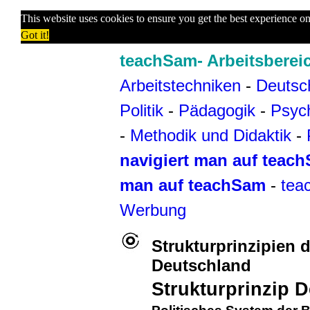
This website uses cookies to ensure you get the best experience o
Got it!
teachSam- Arbeitsberei
Arbeitstechniken
-
Deutsc
Politik
-
Pädagogik
-
Psyc
-
Methodik und Didaktik
-
navigiert man auf teac
man auf teachSam
-
tea
Werbung
Strukturprinzipien 
Deutschland
Strukturprinzip 