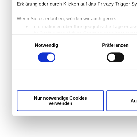
Erklärung oder durch Klicken auf das Privacy Trigger S
Wenn Sie es erlauben, würden wir auch gerne:
Informationen über Ihre geografische Lage erfas
Ihr Gerät durch aktives Scannen nach bestimmten
Einwilligungsauswahl
Erfahren Sie mehr darüber, wie Ihre persönlichen Daten
Notwendig
Präferenzen
Einzelheiten
fest.
Wir verwenden Cookies, um Inhalte und Anzeigen zu per
die Zugriffe auf unsere Website zu analysieren. Außer
unsere Partner für soziale Medien, Werbung und Analyse
möglicherweise mit weiteren Daten zusammen, die Sie ih
Dienste gesammelt haben.
Nur notwendige Cookies
Au
verwenden