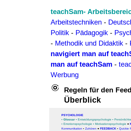
teachSam- Arbeitsberei
Arbeitstechniken
-
Deutsc
Politik
-
Pädagogik
-
Psyc
-
Methodik und Didaktik
-
navigiert man auf teac
man auf teachSam
-
tea
Werbung
Regeln für den Fee
Überblick
PSYCHOLOGIE
▪
Glossar
▪
Entwicklungspsychologie
▪
Persönlichk
▪
Emotionspsychologie
▪
Motivationspsychologie
●
Kommunikation
▪
Zuhören
●
FEEDBACK
▪
Quickie f