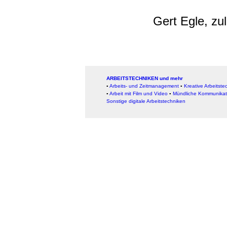
Gert Egle, zu
ARBEITSTECHNIKEN und mehr
▪
Arbeits- und Zeitmanagement
▪
Kreative Arbeitste
▪
Arbeit mit Film und Video
▪
Mündliche Kommunikat
Sonstige digitale Arbeitstechniken