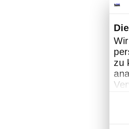
Die
Wir
per
zu 
ana
Ver
soz
Einwillig
Par
wei
hab