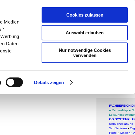
teachSam- 
Cookies zulassen
Arbeitstech
le Medien
ir
Politik
-
Päd
Auswahl erlauben
, Werbung
Medien
-
Me
ren Daten
Nur notwendige Cookies
ienste
Projekte
-
S
verwenden
teachSam
Write
g
Details zeigen
Stund
FACHBEREICH DI
●
Center-Map
●
No
Leistungsbewertun
GO SYSTEMPLA
Sequenzplanung
Schülerlisten
▪
Org
Politik
▪
Medien
▪
A