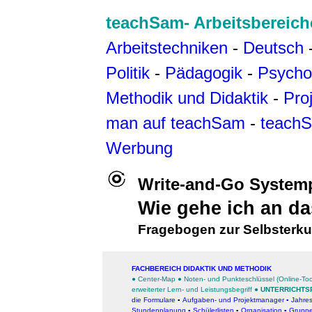
teachSam- Arbeitsbereich
Arbeitstechniken
-
Deutsch
Politik
-
Pädagogik
-
Psycho
Methodik und Didaktik
-
Pro
man auf teachSam
-
teachS
Werbung
Write-and-Go Systemp
Wie gehe ich an d
Fragebogen zur Selbsterk
FACHBEREICH DIDAKTIK UND METHODIK
●
Center-Map
●
Noten- und Punkteschlüssel (Online-Too
erweiterter Lern- und Leistungsbegrif
f
●
UNTERRICHTS
die Formulare
▪
Aufgaben- und Projektmanager
▪
Jahre
Stundenplanung
▪
Schülerlisten
▪
Organisation
▪
Gruppe