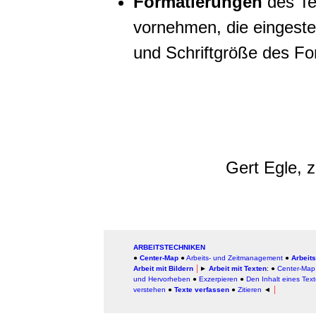
Formatierungen
des Te
vornehmen, die eingestel
und Schriftgröße des Fo
Gert Egle, z
ARBEITSTECHNIKEN
●
Center-Map
●
Arbeits- und Zeitmanagement
●
Arbeits
Arbeit mit Bildern
│
►
Arbeit mit Texten
: ●
Center-Map
und Hervorheben
●
Exzerpieren
●
Den Inhalt eines Tex
verstehen
●
Texte verfassen
●
Zitieren
◄
│