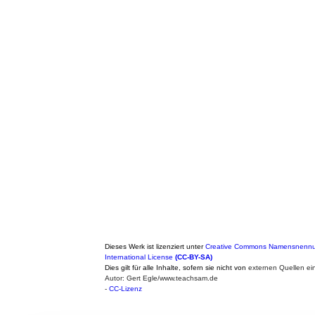
Dieses Werk ist lizenziert unter
Creative Commons Namensnennun
International License
(CC-BY-SA)
Dies gilt für alle Inhalte, sofern sie nicht von
externen Quellen ei
Autor: Gert Egle/www.teachsam.de
-
CC-Lizenz