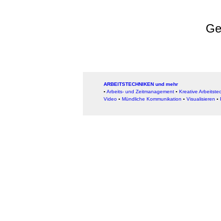
Ge
ARBEITSTECHNIKEN und mehr
▪
Arbeits- und Zeitmanagement
▪
Kreative Arbeitste
Video
▪
Mündliche Kommunikation
▪
Visualisieren
▪