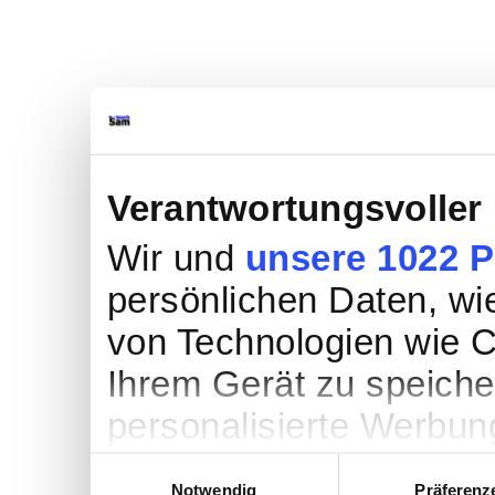
Verantwortungsvoller
Wir und
unsere 1022 P
persönlichen Daten, wie
von Technologien wie C
Ihrem Gerät zu speiche
personalisierte Werbun
Werbung und Inhalten,
Einwilligungsauswahl
Notwendig
Präferenz