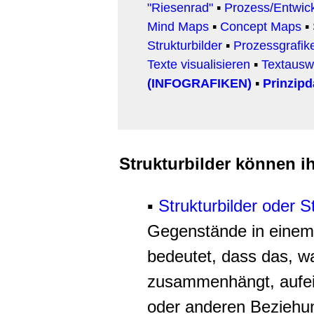
"Riesenrad"
▪
Prozess/Entwic
Mind Maps
▪
Concept Maps
▪
Strukturbilder
▪
Prozessgrafik
Texte visualisieren
▪
Textausw
(INFOGRAFIKEN)
▪
Prinzipd
Strukturbilder können i
▪
Strukturbilder oder S
Gegenstände in eine
bedeutet, dass das, wa
zusammenhängt, aufei
oder anderen Beziehun