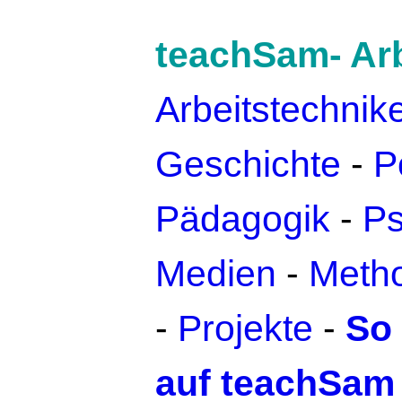
teachSam- Arb
Arbeitstechnik
Geschichte
-
Po
Pädagogik
-
Ps
Medien
-
Metho
-
Projekte
-
So 
auf teachSam