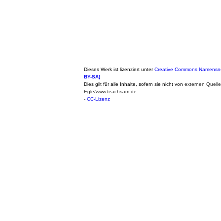
Dieses Werk ist lizenziert unter
Creative Commons Namensnen
BY-SA)
Dies gilt für alle Inhalte, sofern sie nicht von
externen Quelle
Egle/www.teachsam.de
-
CC-Lizenz