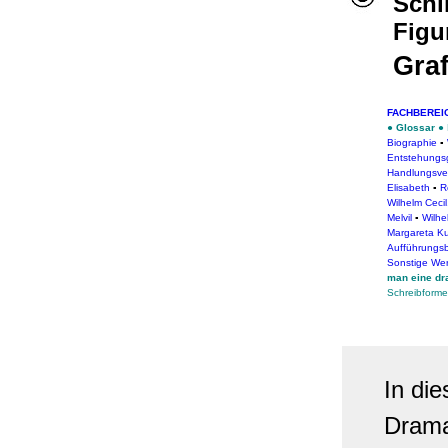
Schil
Figu
Graf
FACHBEREI
●
Glossar
●
Biographie
▪
Entstehungs
Handlungsver
Elisabeth
▪
R
Wilhelm Ceci
Melvil
▪
Wilhe
Margareta Ku
Aufführungsbe
Sonstige We
man eine dr
Schreibform
In di
Dram