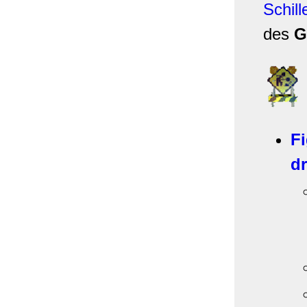
Schill
des
G
F
d