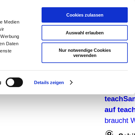
teachSa
Cookies zulassen
Arbeitsb
le Medien
ir
Arbeitste
Auswahl erlauben
, Werbung
Geschich
ren Daten
Nur notwendige Cookies
ienste
Pädagogi
verwenden
Medien
-
Didaktik
g
Details zeigen
navigier
teachSa
auf tea
braucht 